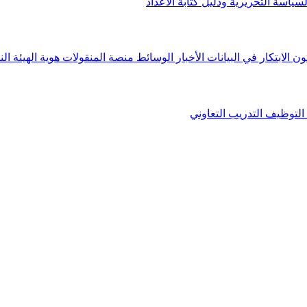
لسياسة التحريرية ودليل كتابة الأعداد
ون الابتكار في البيانات
الأخبار
الوسائط
منصة المنقولات
هوية الهيئة
الن
التوظيف
التدريب التعاوني