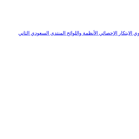
نوي
الابتكار الإحصائي
الأنظمة واللوائح
المنتدى السعودي الثاني