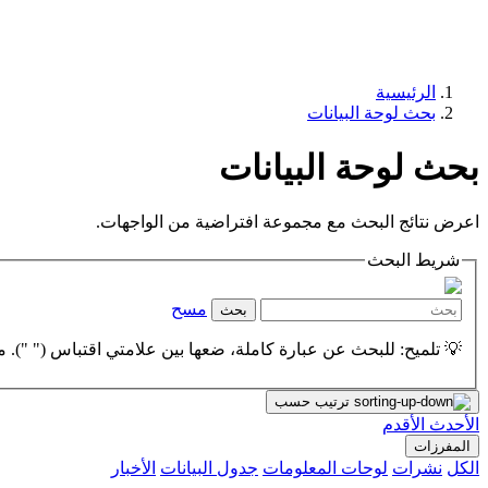
الرئيسية
بحث لوحة البيانات
بحث لوحة البيانات
اعرض نتائج البحث مع مجموعة افتراضية من الواجهات.
شريط البحث
مسح
بحث
💡 تلميح: للبحث عن عبارة كاملة، ضعها بين علامتي اقتباس (" "). مث
ترتيب حسب
الأحدث
الأقدم
المفرزات
الكل
نشرات
لوحات المعلومات
جدول البيانات
الأخبار