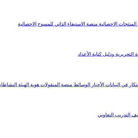
لمنتجات الإحصائية
منصة الاستيفاء الذاتي للمسوح الإحصائية
 التحريرية ودليل كتابة الأعداد
تكار في البيانات
الأخبار
الوسائط
منصة المنقولات
هوية الهيئة
النشاطات
يف
التدريب التعاوني