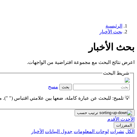
الرئيسية
بحث الأخبار
بحث الأخبار
اعرض نتائج البحث مع مجموعة افتراضية من الواجهات.
شريط البحث
مسح
بحث
💡 تلميح: للبحث عن عبارة كاملة، ضعها بين علامتي اقتباس (" "). مث
ترتيب حسب
الأحدث
الأقدم
المفرزات
الكل
نشرات
لوحات المعلومات
جدول البيانات
الأخبار