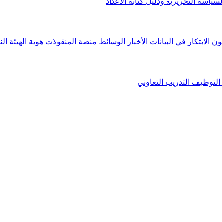
لسياسة التحريرية ودليل كتابة الأعداد
ون الابتكار في البيانات
الأخبار
الوسائط
منصة المنقولات
هوية الهيئة
الن
التوظيف
التدريب التعاوني