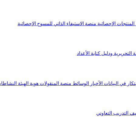
لمنتجات الإحصائية
منصة الاستيفاء الذاتي للمسوح الإحصائية
 التحريرية ودليل كتابة الأعداد
تكار في البيانات
الأخبار
الوسائط
منصة المنقولات
هوية الهيئة
النشاطات
يف
التدريب التعاوني