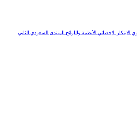
نوي
الابتكار الإحصائي
الأنظمة واللوائح
المنتدى السعودي الثاني