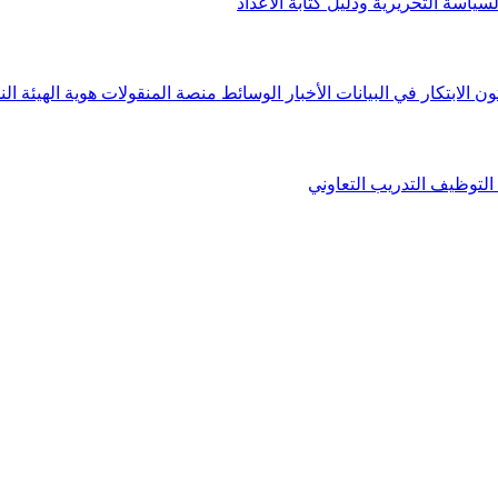
لسياسة التحريرية ودليل كتابة الأعداد
ون الابتكار في البيانات
الأخبار
الوسائط
منصة المنقولات
هوية الهيئة
الن
التوظيف
التدريب التعاوني