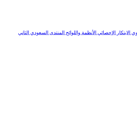
نوي
الابتكار الإحصائي
الأنظمة واللوائح
المنتدى السعودي الثاني