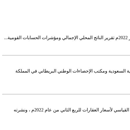
المملكة العربية السعودية ومكتب الإحصاءات الوطني البريطاني في المملكة
Image Alt Text Image Alt Text كشفت الهيئة العامة للإحصاء ( (GASTAاليوم الاثنين 03 محرم 1444ه الموافق01 أغسطس 2022م نتائج الرقم القياسي لأسعار العقارات للربع الثاني من عام 2022م ، ونشرته