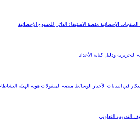
لمنتجات الإحصائية
منصة الاستيفاء الذاتي للمسوح الإحصائية
 التحريرية ودليل كتابة الأعداد
تكار في البيانات
الأخبار
الوسائط
منصة المنقولات
هوية الهيئة
النشاطات
يف
التدريب التعاوني