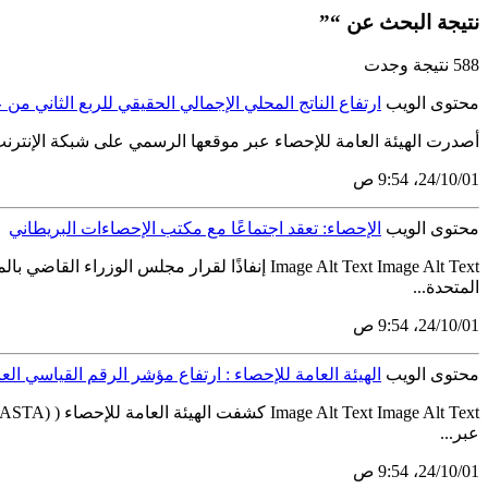
نتيجة البحث عن “”
588 نتيجة وجدت
محتوى الويب
ارتفاع الناتج المحلي الإجمالي الحقيقي للربع الثاني من عام 2022 بنسبة 
أصدرت الهيئة العامة للإحصاء عبر موقعها الرسمي على شبكة الإنترنت www.stats.gov.sa يوم الأربعاء بتاريخ11 صفر 1444هـ الموافق7 سبتمبر 2022م تقرير الناتج المحلي الإجمالي ومؤشرات الحسابات القوم
01‏/10‏/24، 9:54 ص
محتوى الويب
الإحصاء: تعقد اجتماعًا مع مكتب الإحصاءات البريطاني
Image Alt Text Image Alt Text إنفاذًا لقرار
المتحدة...
01‏/10‏/24، 9:54 ص
محتوى الويب
الهيئة العامة للإحصاء : ارتفاع مؤشر الرقم القياسي العام لأسعار ال
عبر...
01‏/10‏/24، 9:54 ص