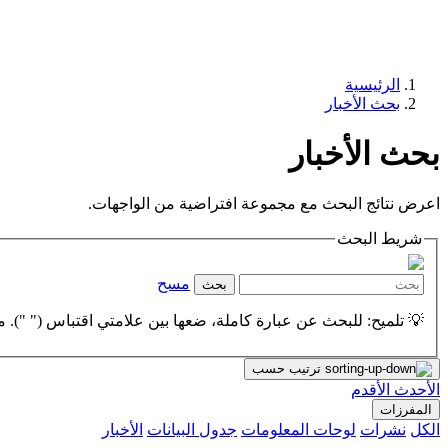
الرئيسية
بحث الأخبار
بحث الأخبار
اعرض نتائج البحث مع مجموعة افتراضية من الواجهات.
شريط البحث
مسح
بحث
💡 تلميح: للبحث عن عبارة كاملة، ضعها بين علامتي اقتباس (" "). مث
ترتيب حسب
الأحدث
الأقدم
المفرزات
الكل
نشرات
لوحات المعلومات
جدول البيانات
الأخبار