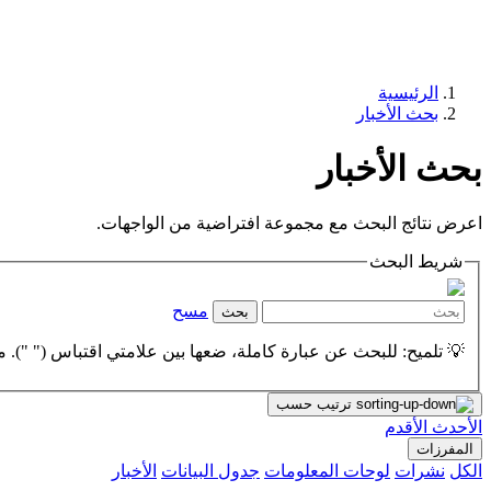
الرئيسية
بحث الأخبار
بحث الأخبار
اعرض نتائج البحث مع مجموعة افتراضية من الواجهات.
شريط البحث
مسح
بحث
💡 تلميح: للبحث عن عبارة كاملة، ضعها بين علامتي اقتباس (" "). مث
ترتيب حسب
الأحدث
الأقدم
المفرزات
الكل
نشرات
لوحات المعلومات
جدول البيانات
الأخبار