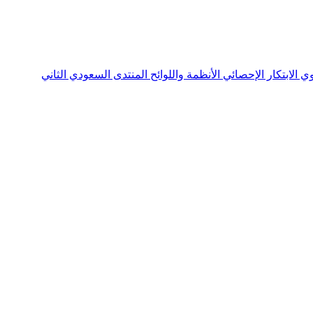
نوي
الابتكار الإحصائي
الأنظمة واللوائح
المنتدى السعودي الثاني