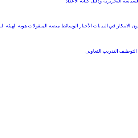
لسياسة التحريرية ودليل كتابة الأعداد
ون الابتكار في البيانات
الأخبار
الوسائط
منصة المنقولات
هوية الهيئة
الن
التوظيف
التدريب التعاوني