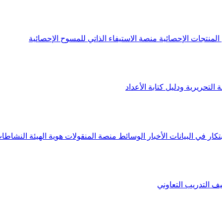
لمنتجات الإحصائية
منصة الاستيفاء الذاتي للمسوح الإحصائية
 التحريرية ودليل كتابة الأعداد
تكار في البيانات
الأخبار
الوسائط
منصة المنقولات
هوية الهيئة
النشاطات
يف
التدريب التعاوني