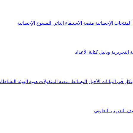
لمنتجات الإحصائية
منصة الاستيفاء الذاتي للمسوح الإحصائية
 التحريرية ودليل كتابة الأعداد
تكار في البيانات
الأخبار
الوسائط
منصة المنقولات
هوية الهيئة
النشاطات
يف
التدريب التعاوني