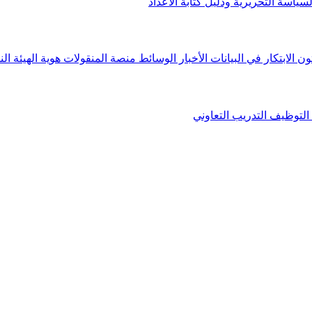
لسياسة التحريرية ودليل كتابة الأعداد
ون الابتكار في البيانات
الأخبار
الوسائط
منصة المنقولات
هوية الهيئة
الن
التوظيف
التدريب التعاوني