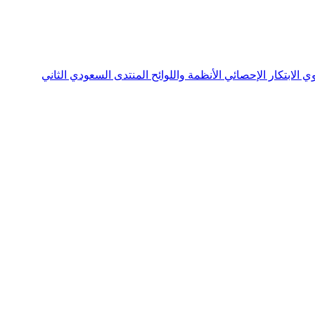
نوي
الابتكار الإحصائي
الأنظمة واللوائح
المنتدى السعودي الثاني