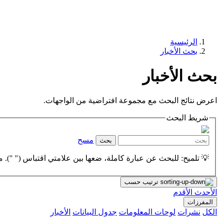
الرئيسية
بحث الأخبار
بحث الأخبار
اعرض نتائج البحث مع مجموعة افتراضية من الواجهات.
شريط البحث
مسح
بحث
💡 تلميح: للبحث عن عبارة كاملة، ضعها بين علامتي اقتباس (" "). مث
ترتيب حسب
الأحدث
الأقدم
المفرزات
الكل
نشرات
لوحات المعلومات
جدول البيانات
الأخبار