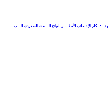
نوي
الابتكار الإحصائي
الأنظمة واللوائح
المنتدى السعودي الثاني