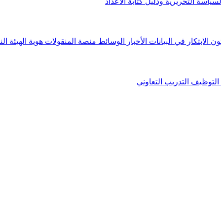
لسياسة التحريرية ودليل كتابة الأعداد
ون الابتكار في البيانات
الأخبار
الوسائط
منصة المنقولات
هوية الهيئة
الن
التوظيف
التدريب التعاوني