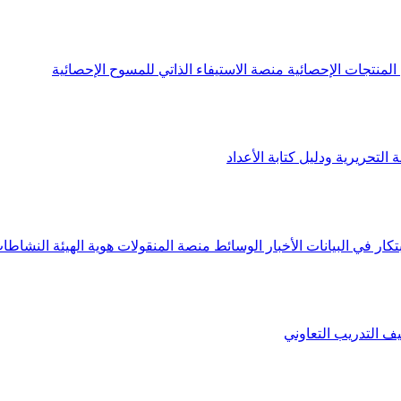
لمنتجات الإحصائية
منصة الاستيفاء الذاتي للمسوح الإحصائية
 التحريرية ودليل كتابة الأعداد
تكار في البيانات
الأخبار
الوسائط
منصة المنقولات
هوية الهيئة
النشاطات
يف
التدريب التعاوني