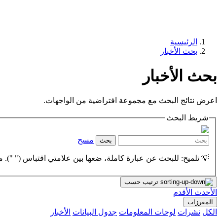
الرئيسية
بحث الأخبار
بحث الأخبار
اعرض نتائج البحث مع مجموعة افتراضية من الواجهات.
شريط البحث
مسح
بحث
💡 تلميح: للبحث عن عبارة كاملة، ضعها بين علامتي اقتباس (" "). مث
ترتيب حسب
الأحدث
الأقدم
المفرزات
الكل
نشرات
لوحات المعلومات
جدول البيانات
الأخبار