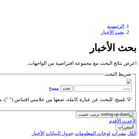
الرئيسية
بحث الأخبار
بحث الأخبار
اعرض نتائج البحث مع مجموعة افتراضية من الواجهات.
شريط البحث
مسح
بحث
💡 تلميح: للبحث عن عبارة كاملة، ضعها بين علامتي اقتباس (" "). مث
ترتيب حسب
الأحدث
الأقدم
المفرزات
الكل
نشرات
لوحات المعلومات
جدول البيانات
الأخبار