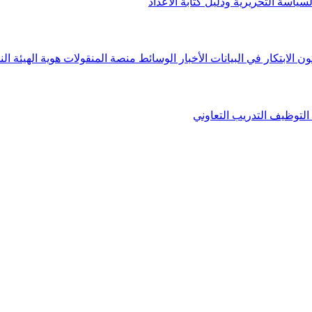
لسياسة التحريرية ودليل كتابة الأعداد
ون الابتكار في البيانات
الأخبار
الوسائط
منصة المنقولات
هوية الهيئة
الن
التوظيف
التدريب التعاوني