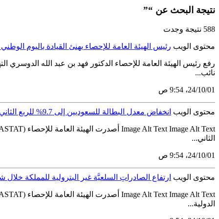
نتيجة البحث عن “”
588 نتيجة وجدت
محتوى الويب
رئيس الهيئة العامة للإحصاء يهنئ القيادة باليوم الوطني الـ
رفع رئيس الهيئة العامة للإحصاء الدكتور فهد بن عبد الله الدوسري ا
نائب...
01‏/10‏/24، 9:54 ص
محتوى الويب
انخفاض معدل البطالة للسعوديين إلى 9.7% للربع الثاني من عام 2022م
الثاني...
01‏/10‏/24، 9:54 ص
محتوى الويب
ارتفاع الصادراتِ السلعيَّة غير البترولية للمملكة خلال شهر يوليو 2022م بن
الدولية...