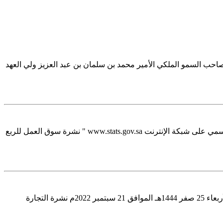
وصاحب السمو الملكي الأمير محمد بن سلمان بن عبد العزيز ولي العهد
Image Alt Text Image Alt Text أصدرت الهيئة العامة للإحصاء (GASTAT) اليوم الخميس 3/3/1444الموافق 29 سبتمبر 2022م، عبر موقعها الرسمي على شبكة الإنترنت www.stats.gov.sa " نشرة سوق العمل للربع
Image Alt Text Image Alt Text أصدرت الهيئة العامة للإحصاء (GASTAT) عبر موقعها الرسمي على شبكة الإنترنت www.stats.gov.sa اليوم الأربعاء 25 صفر 1444هـ الموافق 21 سبتمبر 2022م نشرة التجارة