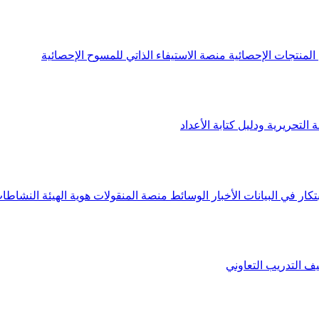
لمنتجات الإحصائية
منصة الاستيفاء الذاتي للمسوح الإحصائية
 التحريرية ودليل كتابة الأعداد
تكار في البيانات
الأخبار
الوسائط
منصة المنقولات
هوية الهيئة
النشاطات
يف
التدريب التعاوني