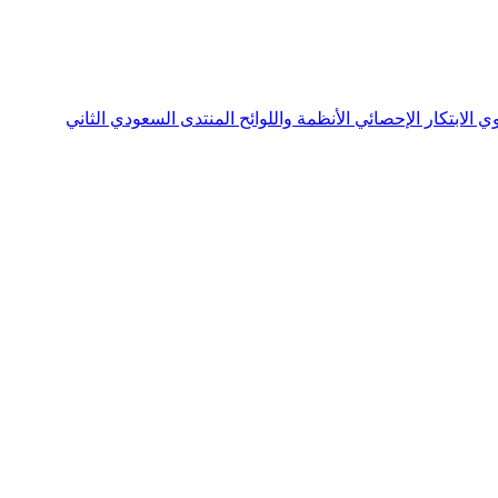
نوي
الابتكار الإحصائي
الأنظمة واللوائح
المنتدى السعودي الثاني