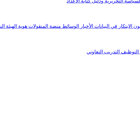
لسياسة التحريرية ودليل كتابة الأعداد
ون الابتكار في البيانات
الأخبار
الوسائط
منصة المنقولات
هوية الهيئة
الن
التوظيف
التدريب التعاوني