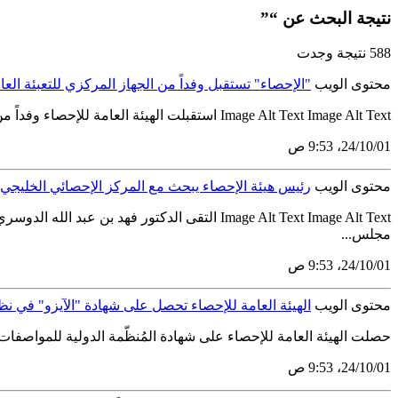
نتيجة البحث عن “”
588 نتيجة وجدت
محتوى الويب
"الإحصاء" تستقبل وفداً من الجهاز المركزي للتعبئة الع
Image Alt Text Image Alt Text استقبلت الهيئة العامة للإحصاء وفداً من الجهاز المركزي للتعبئة العامة والإحصاء بجمهورية مصر العربية وبحث اللقاء الذي جمعهم بمقر الهيئة في العاصمة الرياض على مدار 3...
01‏/10‏/24، 9:53 ص
محتوى الويب
رئيس هيئة الإحصاء يبحث مع المركز الإحصائي الخليجي
Image Alt Text Image Alt Text التقى الدكتور 
مجلس...
01‏/10‏/24، 9:53 ص
محتوى الويب
الهيئة العامة للإحصاء تحصل على شهادة "الآيزو" في نظا
حصلت الهيئة العامة للإحصاء على شهادة المُنظّمة الدولية للمواصفات القياسية "الآيزو " ISO 9001:2015 التي تُمنح للمنظمات التي تنجح في تحديد وتقييم وإدارة ال
01‏/10‏/24، 9:53 ص