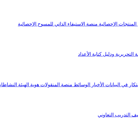
لمنتجات الإحصائية
منصة الاستيفاء الذاتي للمسوح الإحصائية
 التحريرية ودليل كتابة الأعداد
تكار في البيانات
الأخبار
الوسائط
منصة المنقولات
هوية الهيئة
النشاطات
يف
التدريب التعاوني