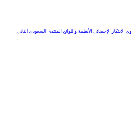
نوي
الابتكار الإحصائي
الأنظمة واللوائح
المنتدى السعودي الثاني