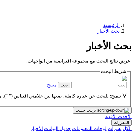
الرئيسية
بحث الأخبار
بحث الأخبار
اعرض نتائج البحث مع مجموعة افتراضية من الواجهات.
شريط البحث
مسح
بحث
💡 تلميح: للبحث عن عبارة كاملة، ضعها بين علامتي اقتباس (" "). مث
ترتيب حسب
الأحدث
الأقدم
المفرزات
الكل
نشرات
لوحات المعلومات
جدول البيانات
الأخبار