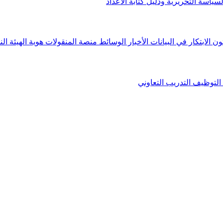
لسياسة التحريرية ودليل كتابة الأعداد
ون الابتكار في البيانات
الأخبار
الوسائط
منصة المنقولات
هوية الهيئة
الن
التوظيف
التدريب التعاوني