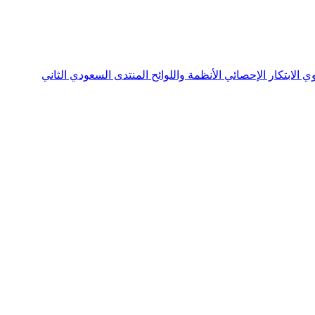
نوي
الابتكار الإحصائي
الأنظمة واللوائح
المنتدى السعودي الثاني