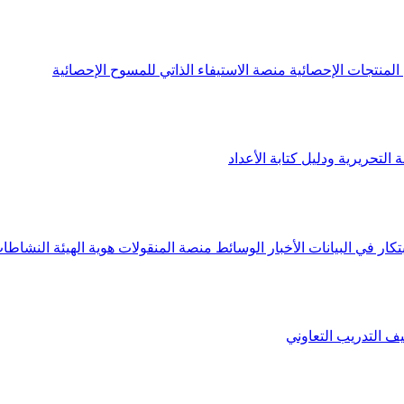
لمنتجات الإحصائية
منصة الاستيفاء الذاتي للمسوح الإحصائية
 التحريرية ودليل كتابة الأعداد
تكار في البيانات
الأخبار
الوسائط
منصة المنقولات
هوية الهيئة
النشاطات
يف
التدريب التعاوني