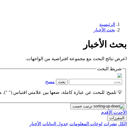
الرئيسية
بحث الأخبار
بحث الأخبار
اعرض نتائج البحث مع مجموعة افتراضية من الواجهات.
شريط البحث
مسح
بحث
💡 تلميح: للبحث عن عبارة كاملة، ضعها بين علامتي اقتباس (" "). مث
ترتيب حسب
الأحدث
الأقدم
المفرزات
الكل
نشرات
لوحات المعلومات
جدول البيانات
الأخبار