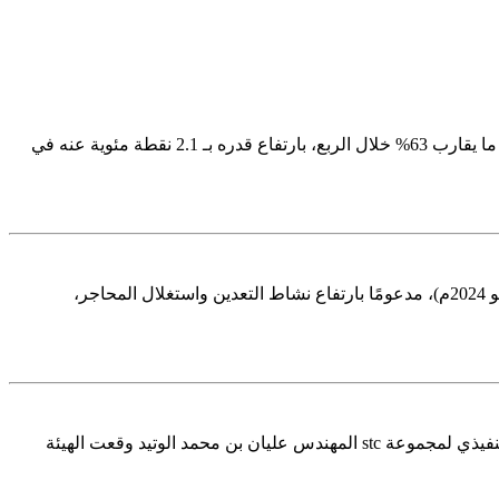
أصدرت الهيئة العامة للإحصاء نشرة إحصاءات المنشآت السياحية للربع الأول 2025، ووفقا لنتائج النشرة بلغ معدل إشغال الغرف في الفنادق ما يقارب 63% خلال الربع، بارتفاع قدره بـ 2.1 نقطة مئوية عنه في
ارتفع مؤشر الرقم القياسي لكميات الإنتاج الصناعي بنسبة 1.5% خلال شهر مايو من عام 2025م مقارنةً بالشهر المماثل من العام السابق (مايو 2024م)، مدعومًا بارتفاع نشاط التعدين واستغلال المحاجر،
"الهيئة العامة للإحصاء" توقع مذكرة تعاون مع مجموعة stc بحضور رئيس الهيئة العامة للإحصاء الدكتور فهد بن عبدالله الدوسري والرئيس التنفيذي لمجموعة stc المهندس عليان بن محمد الوتيد وقعت الهيئة