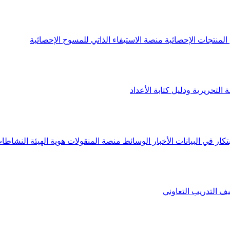
لمنتجات الإحصائية
منصة الاستيفاء الذاتي للمسوح الإحصائية
 التحريرية ودليل كتابة الأعداد
تكار في البيانات
الأخبار
الوسائط
منصة المنقولات
هوية الهيئة
النشاطات
يف
التدريب التعاوني