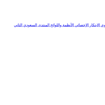
نوي
الابتكار الإحصائي
الأنظمة واللوائح
المنتدى السعودي الثاني