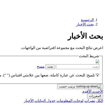
الرئيسية
بحث الأخبار
بحث الأخبار
اعرض نتائج البحث مع مجموعة افتراضية من الواجهات.
شريط البحث
مسح
بحث
💡 تلميح: للبحث عن عبارة كاملة، ضعها بين علامتي اقتباس (" "). مث
ترتيب حسب
الأحدث
الأقدم
المفرزات
الكل
نشرات
لوحات المعلومات
جدول البيانات
الأخبار