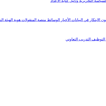
لسياسة التحريرية ودليل كتابة الأعداد
ون الابتكار في البيانات
الأخبار
الوسائط
منصة المنقولات
هوية الهيئة
الن
التوظيف
التدريب التعاوني