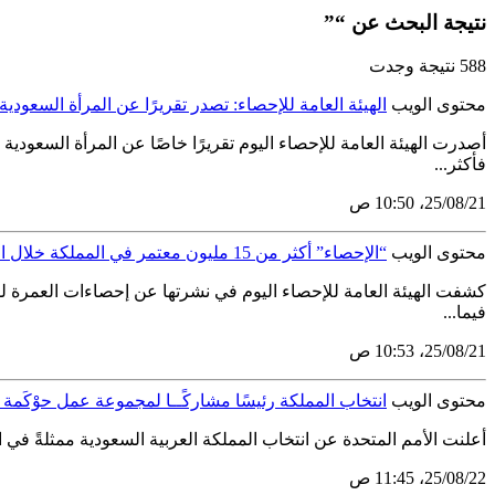
نتيجة البحث عن “”
588 نتيجة وجدت
محتوى الويب
الهيئة العامة للإحصاء: تصدر تقريرًا عن المرأة السعودية لعا
فأكثر...
21‏/08‏/25، 10:50 ص
محتوى الويب
“الإحصاء” أكثر من 15 مليون معتمر في المملكة خلال الربع الأول 2025
فيما...
21‏/08‏/25، 10:53 ص
محتوى الويب
انتخاب المملكة رئيسًا مشاركًــا لمجموعة عمل حوْكَمة ال
أعلنت الأمم المتحدة عن انتخاب المملكة العربية السعودية ممثلةً في اله
22‏/08‏/25، 11:45 ص