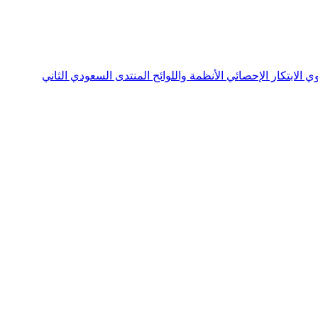
نوي
الابتكار الإحصائي
الأنظمة واللوائح
المنتدى السعودي الثاني