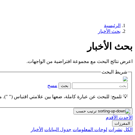
الرئيسية
بحث الأخبار
بحث الأخبار
اعرض نتائج البحث مع مجموعة افتراضية من الواجهات.
شريط البحث
مسح
بحث
💡 تلميح: للبحث عن عبارة كاملة، ضعها بين علامتي اقتباس (" "). مث
ترتيب حسب
الأحدث
الأقدم
المفرزات
الكل
نشرات
لوحات المعلومات
جدول البيانات
الأخبار