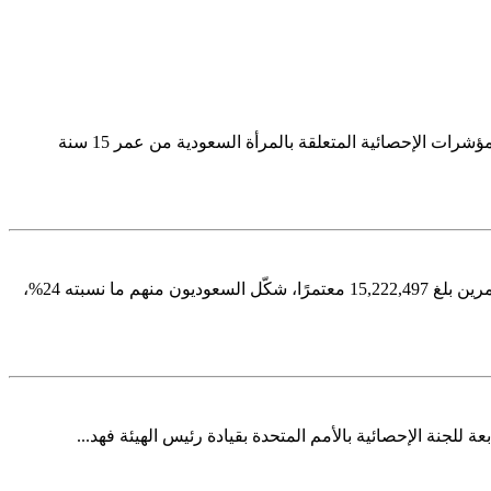
أصدرت الهيئة العامة للإحصاء اليوم تقريرًا خاصًا عن المرأة السعودية عبر موقعها الرسمي www.stats.gov.sa، وتكمن أهميته في عدد وتنوُّع المؤشرات الإحصائية المتعلقة بالمرأة السعودية من عمر 15 سنة
كشفت الهيئة العامة للإحصاء اليوم في نشرتها عن إحصاءات العمرة للربع الأول من عام 2025 والتي أشارت نتائجها إلى أن إجمالي عدد المعتمرين بلغ 15,222,497 معتمرًا، شكّل السعوديون منهم ما نسبته 24%،
ة للجنة الإحصائية بالأمم المتحدة بقيادة رئيس الهيئة فهد...