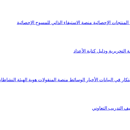
لمنتجات الإحصائية
منصة الاستيفاء الذاتي للمسوح الإحصائية
 التحريرية ودليل كتابة الأعداد
تكار في البيانات
الأخبار
الوسائط
منصة المنقولات
هوية الهيئة
النشاطات
يف
التدريب التعاوني