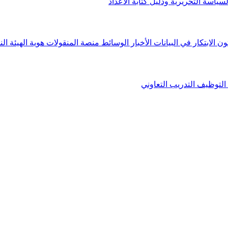
لسياسة التحريرية ودليل كتابة الأعداد
ون الابتكار في البيانات
الأخبار
الوسائط
منصة المنقولات
هوية الهيئة
الن
التوظيف
التدريب التعاوني