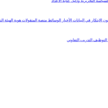
لسياسة التحريرية ودليل كتابة الأعداد
ون الابتكار في البيانات
الأخبار
الوسائط
منصة المنقولات
هوية الهيئة
الن
التوظيف
التدريب التعاوني