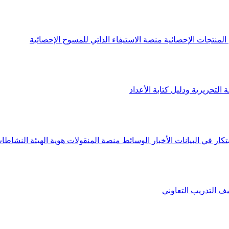
لمنتجات الإحصائية
منصة الاستيفاء الذاتي للمسوح الإحصائية
 التحريرية ودليل كتابة الأعداد
تكار في البيانات
الأخبار
الوسائط
منصة المنقولات
هوية الهيئة
النشاطات
يف
التدريب التعاوني