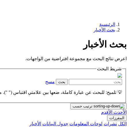
الرئيسية
بحث الأخبار
بحث الأخبار
اعرض نتائج البحث مع مجموعة افتراضية من الواجهات.
شريط البحث
مسح
بحث
💡 تلميح: للبحث عن عبارة كاملة، ضعها بين علامتي اقتباس (" "). مث
ترتيب حسب
الأحدث
الأقدم
المفرزات
الكل
نشرات
لوحات المعلومات
جدول البيانات
الأخبار