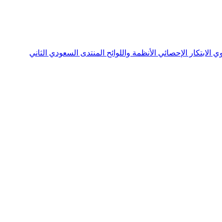
نوي
الابتكار الإحصائي
الأنظمة واللوائح
المنتدى السعودي الثاني