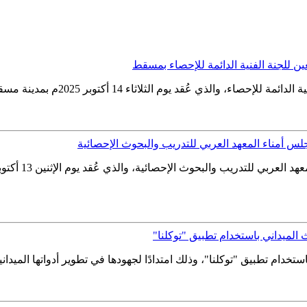
عين للجنة الفنية الدائمة للإحصاء بمسقط
202م بمدينة مسقط في سلطنة عُمان، بحضور ممثلي الأجهزة الإحصائية العربية...
لس أمناء المعهد العربي للتدريب والبحوث الإحصائية
ث الميداني باستخدام تطبيق "توكلنا"
تخدام تطبيق "توكلنا"، وذلك امتدادًا لجهودها في تطوير أدواتها الميداني