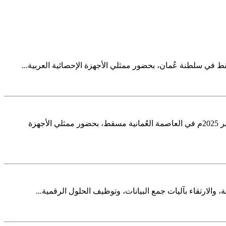
شاركت الهيئة العامة للإحصاء في الاجتماع الخمسين لمجلس أمناء المعهد العربي للتدريب والبحوث الإحصائية، والذي عُقد يوم الإثنين 13 أكتوبر 2025م في العاصمة العُمانية مسقط، بحضور ممثلي الأجهزة
ة، والارتقاء بآليات جمع البيانات، وتوظيف الحلول الرقمية...