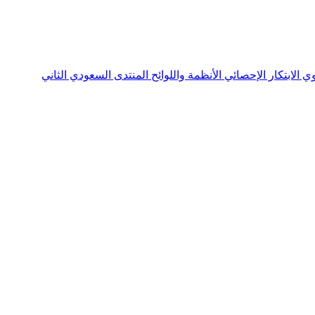
نوي
الابتكار الإحصائي
الأنظمة واللوائح
المنتدى السعودي الثاني