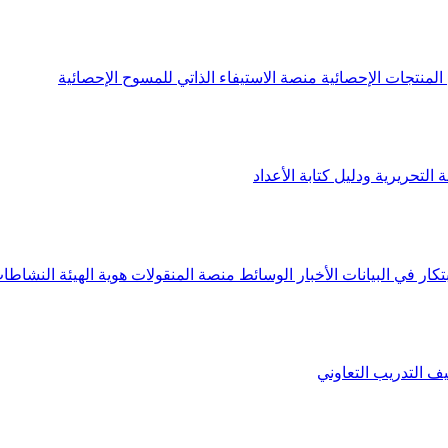
لمنتجات الإحصائية
منصة الاستيفاء الذاتي للمسوح الإحصائية
 التحريرية ودليل كتابة الأعداد
تكار في البيانات
الأخبار
الوسائط
منصة المنقولات
هوية الهيئة
النشاطات
يف
التدريب التعاوني