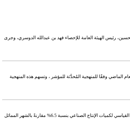
لحسين، رئيس الهيئة العامة للإحصاء فهد بن عبدالله الدوسري، وجرى
اسي لأسعار المستهلك لشهر أغسطس 2025 م والذي بلغ 2.3 % مقارنةً بنظيره من العام الماضي وفقًا للمنهجية المُحدَّثة للمؤشر ، وتسهم هذه المنهجية
أصدرت الهيئة العامة للإحصاء اليوم نتائج مؤشر الرقم القياسي للإنتاج الصناعي لشهر يوليو من عام 2025، والتي أظهرت ارتفاع مؤشر الرقم القياسي لكميات الإنتاج الصناعي بنسبة 6.5% مقارنةً بالشهر المماثل