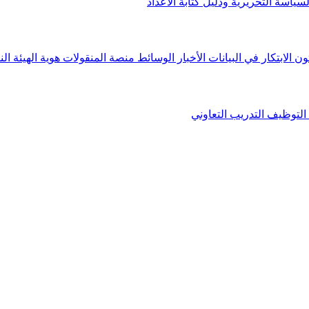
لسياسة التحريرية ودليل كتابة الأعداد
ون الابتكار في البيانات
الأخبار
الوسائط
منصة المنقولات
هوية الهيئة
الن
التوظيف
التدريب التعاوني