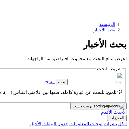
الرئيسية
بحث الأخبار
بحث الأخبار
اعرض نتائج البحث مع مجموعة افتراضية من الواجهات.
شريط البحث
مسح
بحث
💡 تلميح: للبحث عن عبارة كاملة، ضعها بين علامتي اقتباس (" "). مث
ترتيب حسب
الأحدث
الأقدم
المفرزات
الكل
نشرات
لوحات المعلومات
جدول البيانات
الأخبار