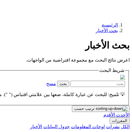
الرئيسية
بحث الأخبار
بحث الأخبار
اعرض نتائج البحث مع مجموعة افتراضية من الواجهات.
شريط البحث
مسح
بحث
💡 تلميح: للبحث عن عبارة كاملة، ضعها بين علامتي اقتباس (" "). مث
ترتيب حسب
الأحدث
الأقدم
المفرزات
الكل
نشرات
لوحات المعلومات
جدول البيانات
الأخبار