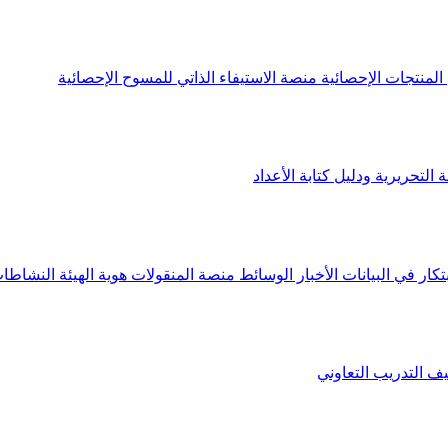
لمنتجات الإحصائية
منصة الاستيفاء الذاتي للمسوح الإحصائية
 التحريرية ودليل كتابة الأعداد
تكار في البيانات
الأخبار
الوسائط
منصة المنقولات
هوية الهيئة
النشاطات
يف
التدريب التعاوني