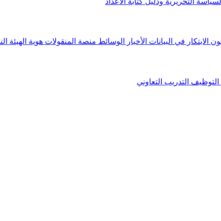
لسياسة التحريرية ودليل كتابة الأعداد
ون الابتكار في البيانات
الأخبار
الوسائط
منصة المنقولات
هوية الهيئة
الن
التوظيف
التدريب التعاوني