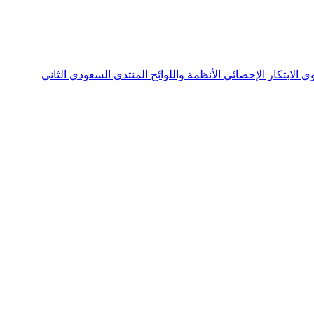
نوي
الابتكار الإحصائي
الأنظمة واللوائح
المنتدى السعودي الثاني