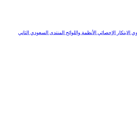
نوي
الابتكار الإحصائي
الأنظمة واللوائح
المنتدى السعودي الثاني