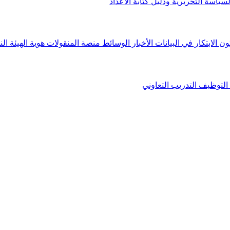
لسياسة التحريرية ودليل كتابة الأعداد
ون الابتكار في البيانات
الأخبار
الوسائط
منصة المنقولات
هوية الهيئة
الن
التوظيف
التدريب التعاوني