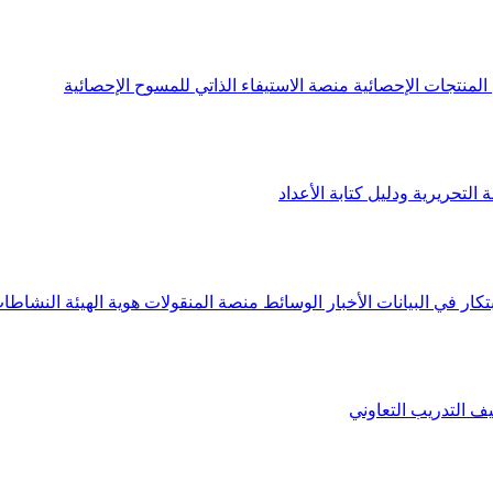
لمنتجات الإحصائية
منصة الاستيفاء الذاتي للمسوح الإحصائية
 التحريرية ودليل كتابة الأعداد
تكار في البيانات
الأخبار
الوسائط
منصة المنقولات
هوية الهيئة
النشاطات
يف
التدريب التعاوني