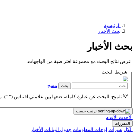
الرئيسية
بحث الأخبار
بحث الأخبار
اعرض نتائج البحث مع مجموعة افتراضية من الواجهات.
شريط البحث
مسح
بحث
💡 تلميح: للبحث عن عبارة كاملة، ضعها بين علامتي اقتباس (" "). مث
ترتيب حسب
الأحدث
الأقدم
المفرزات
الكل
نشرات
لوحات المعلومات
جدول البيانات
الأخبار