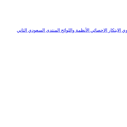
نوي
الابتكار الإحصائي
الأنظمة واللوائح
المنتدى السعودي الثاني