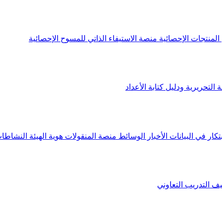
لمنتجات الإحصائية
منصة الاستيفاء الذاتي للمسوح الإحصائية
 التحريرية ودليل كتابة الأعداد
تكار في البيانات
الأخبار
الوسائط
منصة المنقولات
هوية الهيئة
النشاطات
يف
التدريب التعاوني