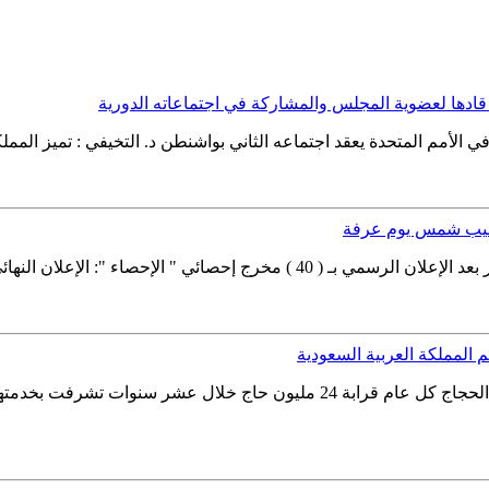
ء قادها لعضوية المجلس والمشاركة في اجتماعاته الدورية
Image Alt Text Image Alt Text الهيئة العامة للإحصاء تقوم بحصر وعد الحجاج كل ع