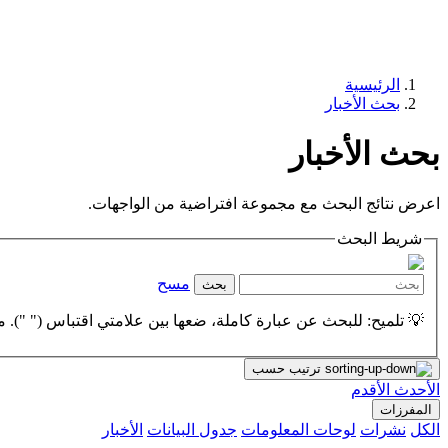
الرئيسية
بحث الأخبار
بحث الأخبار
اعرض نتائج البحث مع مجموعة افتراضية من الواجهات.
شريط البحث
مسح
بحث
💡 تلميح: للبحث عن عبارة كاملة، ضعها بين علامتي اقتباس (" "). مث
ترتيب حسب
الأحدث
الأقدم
المفرزات
الكل
نشرات
لوحات المعلومات
جدول البيانات
الأخبار