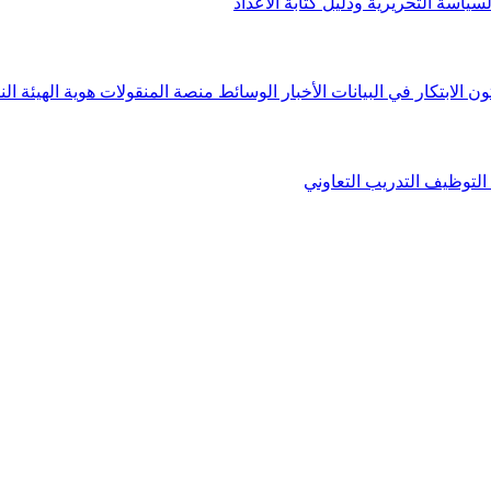
لسياسة التحريرية ودليل كتابة الأعداد
ون الابتكار في البيانات
الأخبار
الوسائط
منصة المنقولات
هوية الهيئة
الن
التوظيف
التدريب التعاوني