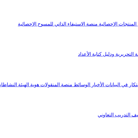
لمنتجات الإحصائية
منصة الاستيفاء الذاتي للمسوح الإحصائية
 التحريرية ودليل كتابة الأعداد
تكار في البيانات
الأخبار
الوسائط
منصة المنقولات
هوية الهيئة
النشاطات
يف
التدريب التعاوني