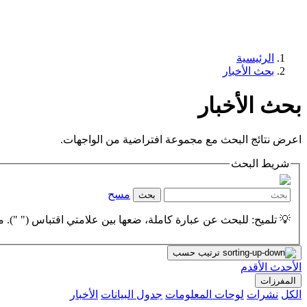
الرئيسية
بحث الأخبار
بحث الأخبار
اعرض نتائج البحث مع مجموعة افتراضية من الواجهات.
شريط البحث
مسح
بحث
💡 تلميح: للبحث عن عبارة كاملة، ضعها بين علامتي اقتباس (" "). مث
ترتيب حسب
الأحدث
الأقدم
المفرزات
الكل
نشرات
لوحات المعلومات
جدول البيانات
الأخبار