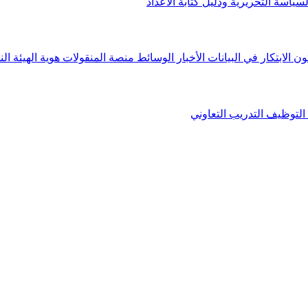
لسياسة التحريرية ودليل كتابة الأعداد
ون الابتكار في البيانات
الأخبار
الوسائط
منصة المنقولات
هوية الهيئة
الن
التوظيف
التدريب التعاوني