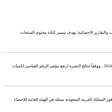
 في النشرات والتقارير الاحصائية؛ بهدف تيسير كتابة محتوى المنتجات
Image Alt Text Image Alt Text أصدرت الهيئة العامة للإحصاء GASTAT اليوم نتائج مؤشر الرقم القياسي لكميات الإنتاج الصناعي لشهر يوليو 2024 ، ووفقاً لنتائج النشرة ارتفع مؤشر الرقم القياسي لكميات
 المجموعة رفيعة المستوى للشراكة والتنسيق وبناء القدرات في مجال الإحصاءات لخطة التنمية المستدامة لعام 2030 (HLG-PCCB) فوز المملكة العربية السعودية ممثلة في الهيئة العامة للإحصاء