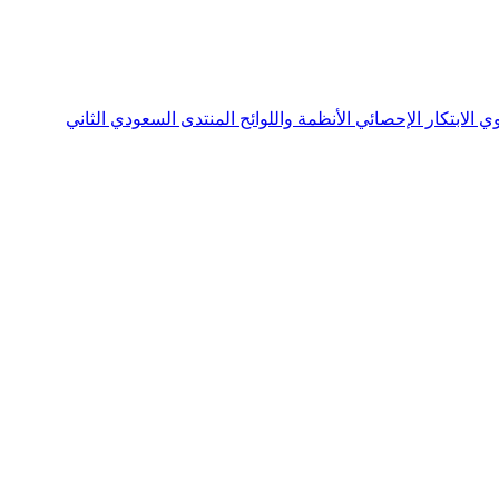
نوي
الابتكار الإحصائي
الأنظمة واللوائح
المنتدى السعودي الثاني