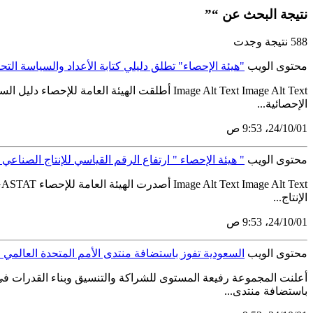
نتيجة البحث عن “”
588 نتيجة وجدت
محتوى الويب
"هيئة الإحصاء" تطلق دليلي كتابة الأعداد والسياسة التح
Image Alt Text Image Alt Text أطلقت الهيئة ا
الإحصائية...
01‏/10‏/24، 9:53 ص
محتوى الويب
" هيئة الإحصاء " ارتفاع الرقم القياسي للإنتاج الصناعي بنسبة 1.6% خلال شهر يو
الإنتاج...
01‏/10‏/24، 9:53 ص
محتوى الويب
السعودية تفوز باستضافة منتدى الأمم المتحدة العالمي الس
باستضافة منتدى...