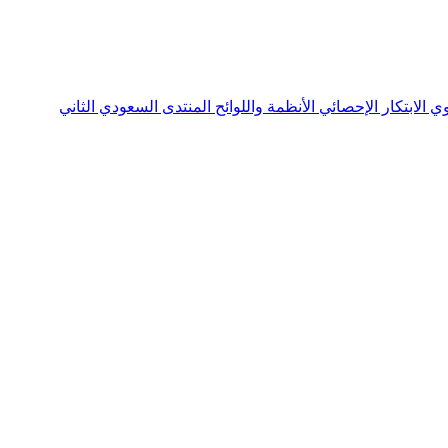
نوي
الابتكار الإحصائي
الأنظمة واللوائح
المنتدى السعودي الثاني