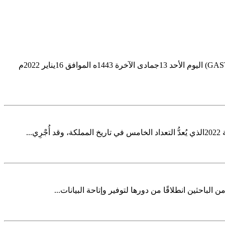
Image Alt Text Image Alt Text ضمن جهودها الإحصائية المبذولة لتنمية الاقتصاد السعودي ودعم تنوّع مصادره تبدأ الهيئة العامة للإحصاء (GASTAT) اليوم الأحد 13جمادى الآخرة 1443ه الموافق 16يناير 2022م