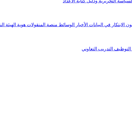
لسياسة التحريرية ودليل كتابة الأعداد
ون الابتكار في البيانات
الأخبار
الوسائط
منصة المنقولات
هوية الهيئة
الن
التوظيف
التدريب التعاوني