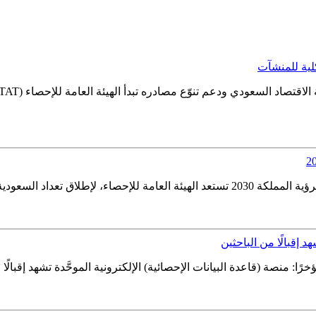
كلية للمنشآت
د إقبالًا من الباحثين