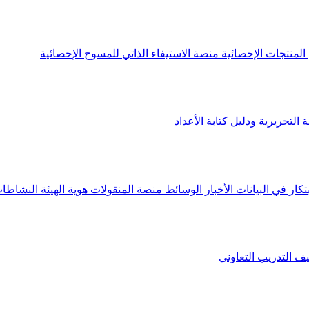
لمنتجات الإحصائية
منصة الاستيفاء الذاتي للمسوح الإحصائية
 التحريرية ودليل كتابة الأعداد
تكار في البيانات
الأخبار
الوسائط
منصة المنقولات
هوية الهيئة
النشاطات
يف
التدريب التعاوني