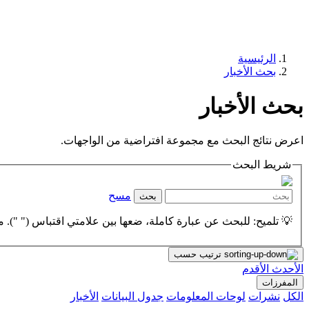
الرئيسية
بحث الأخبار
بحث الأخبار
اعرض نتائج البحث مع مجموعة افتراضية من الواجهات.
شريط البحث
مسح
بحث
💡 تلميح: للبحث عن عبارة كاملة، ضعها بين علامتي اقتباس (" "). مث
ترتيب حسب
الأحدث
الأقدم
المفرزات
الكل
نشرات
لوحات المعلومات
جدول البيانات
الأخبار