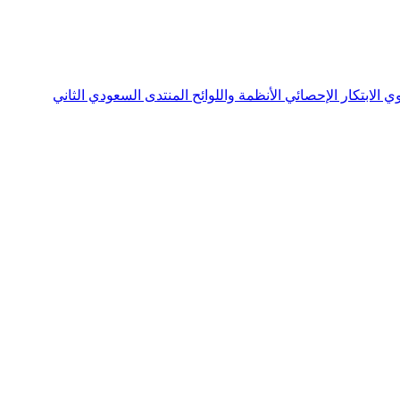
نوي
الابتكار الإحصائي
الأنظمة واللوائح
المنتدى السعودي الثاني