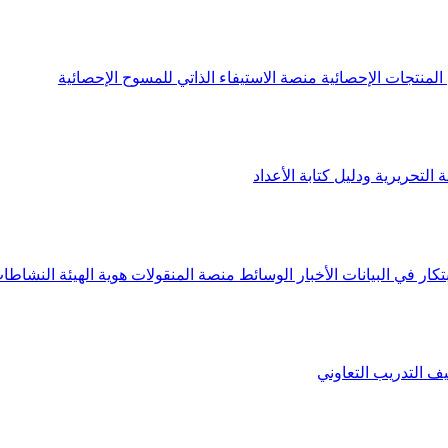
لمنتجات الإحصائية
منصة الاستيفاء الذاتي للمسوح الإحصائية
 التحريرية ودليل كتابة الأعداد
تكار في البيانات
الأخبار
الوسائط
منصة المنقولات
هوية الهيئة
النشاطات
يف
التدريب التعاوني