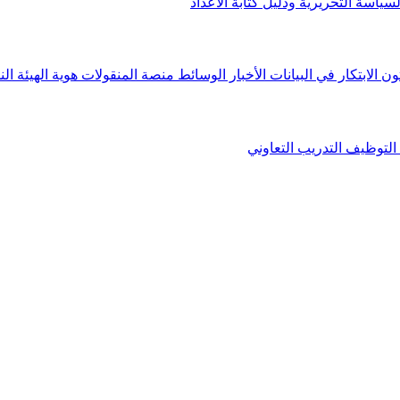
لسياسة التحريرية ودليل كتابة الأعداد
ون الابتكار في البيانات
الأخبار
الوسائط
منصة المنقولات
هوية الهيئة
الن
التوظيف
التدريب التعاوني