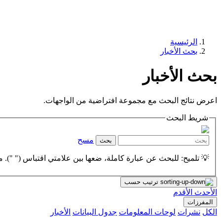
الرئيسية
بحث الأخبار
بحث الأخبار
اعرض نتائج البحث مع مجموعة افتراضية من الواجهات.
شريط البحث
مسح
بحث
💡 تلميح: للبحث عن عبارة كاملة، ضعها بين علامتي اقتباس (" "). مث
ترتيب حسب
الأحدث
الأقدم
المفرزات
الكل
نشرات
لوحات المعلومات
جدول البيانات
الأخبار