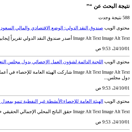
نتيجة البحث عن “”
588 نتيجة وجدت
محتوى الويب
صندوق النقد الدولي: الوضع الاقتصادي والمالي السعودي
Image Alt Text Image Alt Text أصدر صندوق النقد الدولي تقريراً إيجابياً عن المملكة العربية السعودية عقب اختتام مناقشات مشاورات المادة الرابعة مع المملكة، أكد خلاله أن الاقتصاد السعودي يشهد حالة...
01‏/10‏/24، 9:53 ص
محتوى الويب
اللجنة الدائمة لشؤون العمل الإحصائي بدول مجلس التع
Image Alt Text Image Alt Text شاركت الهيئ
دول مجلس...
01‏/10‏/24، 9:53 ص
محتوى الويب
الهيئة العامة للإحصاء:الأنشطة غير النفطية تنمو بمعدل 6.1٪ خلال الربع الثاني من عام 2023م وتقود الاقتصاد السعودي إلى تحقيق نمو قدره 1.2٪
Image Alt Text Image Alt Text حقق الناتج المحلي الإجمالي الحقيقي خلال الربع الثاني من عام 2023م ارتفاعًا بنسبة (1.2٪) مقارنةً بما كان عليه خلال نفس الفترة من العام السابق 2022م. وفقاً لتقديرات...
01‏/10‏/24، 9:53 ص