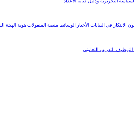
لسياسة التحريرية ودليل كتابة الأعداد
ون الابتكار في البيانات
الأخبار
الوسائط
منصة المنقولات
هوية الهيئة
الن
التوظيف
التدريب التعاوني