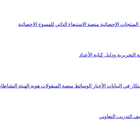
لمنتجات الإحصائية
منصة الاستيفاء الذاتي للمسوح الإحصائية
 التحريرية ودليل كتابة الأعداد
تكار في البيانات
الأخبار
الوسائط
منصة المنقولات
هوية الهيئة
النشاطات
يف
التدريب التعاوني