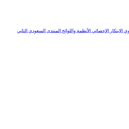
نوي
الابتكار الإحصائي
الأنظمة واللوائح
المنتدى السعودي الثاني