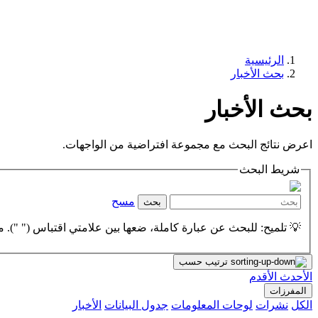
الرئيسية
بحث الأخبار
بحث الأخبار
اعرض نتائج البحث مع مجموعة افتراضية من الواجهات.
شريط البحث
مسح
بحث
💡 تلميح: للبحث عن عبارة كاملة، ضعها بين علامتي اقتباس (" "). مث
ترتيب حسب
الأحدث
الأقدم
المفرزات
الكل
نشرات
لوحات المعلومات
جدول البيانات
الأخبار