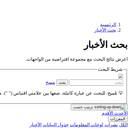
الرئيسية
بحث الأخبار
بحث الأخبار
اعرض نتائج البحث مع مجموعة افتراضية من الواجهات.
شريط البحث
مسح
بحث
💡 تلميح: للبحث عن عبارة كاملة، ضعها بين علامتي اقتباس (" "). مث
ترتيب حسب
الأحدث
الأقدم
المفرزات
الكل
نشرات
لوحات المعلومات
جدول البيانات
الأخبار