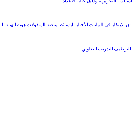
لسياسة التحريرية ودليل كتابة الأعداد
ون الابتكار في البيانات
الأخبار
الوسائط
منصة المنقولات
هوية الهيئة
الن
التوظيف
التدريب التعاوني