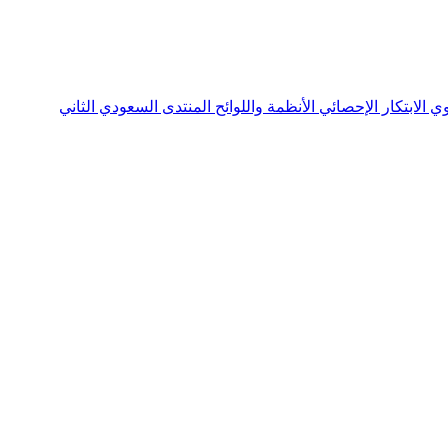
نوي
الابتكار الإحصائي
الأنظمة واللوائح
المنتدى السعودي الثاني