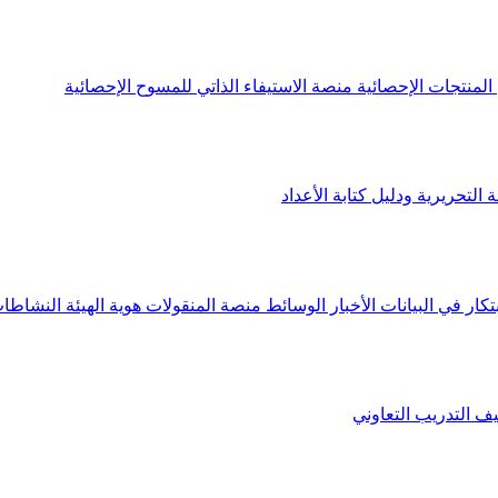
لمنتجات الإحصائية
منصة الاستيفاء الذاتي للمسوح الإحصائية
 التحريرية ودليل كتابة الأعداد
تكار في البيانات
الأخبار
الوسائط
منصة المنقولات
هوية الهيئة
النشاطات
يف
التدريب التعاوني