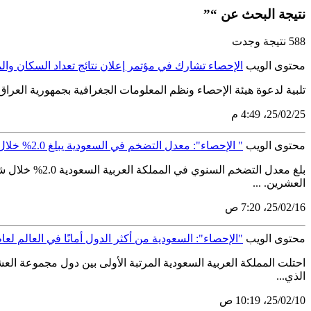
نتيجة البحث عن “”
588 نتيجة وجدت
محتوى الويب
الإحصاء تشارك في مؤتمر إعلان نتائج تعداد السكان وا
تلبية لدعوة هيئة الإحصاء ونظم المعلومات الجغرافية بجمهورية العراق 
25‏/02‏/25، 4:49 م
محتوى الويب
" الإحصاء": معدل التضخم في السعودية يبلغ 2.0% خلال يناير2025
العشرين. ...
16‏/02‏/25، 7:20 ص
محتوى الويب
"الإحصاء": السعودية من أكثر الدول أمانًا في العالم لعام 2023
الذي...
10‏/02‏/25، 10:19 ص