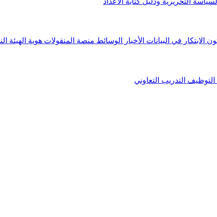
لسياسة التحريرية ودليل كتابة الأعداد
ون الابتكار في البيانات
الأخبار
الوسائط
منصة المنقولات
هوية الهيئة
الن
التوظيف
التدريب التعاوني