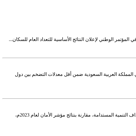
المؤتمر الوطني لإعلان النتائج الأساسية للتعداد العام للسكان...
ره من العام الماضي. ويُعد معدل التضخم في المملكة العربية السعودية ضمن أقل معدلات التضخم بين دول
احتلت المملكة العربية السعودية المرتبة الأولى بين دول مجموعة العشرين حسب بيانات الدول في قاعدة بيانات الأمم المتحدة لمؤشرات أهداف التنمية المستدامة، مقارنة بنتائج مؤشر الأمان لعام 2023م،