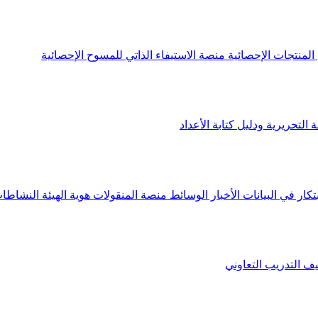
لمنتجات الإحصائية
منصة الاستيفاء الذاتي للمسوح الإحصائية
 التحريرية ودليل كتابة الأعداد
تكار في البيانات
الأخبار
الوسائط
منصة المنقولات
هوية الهيئة
النشاطات
يف
التدريب التعاوني