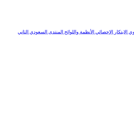
نوي
الابتكار الإحصائي
الأنظمة واللوائح
المنتدى السعودي الثاني