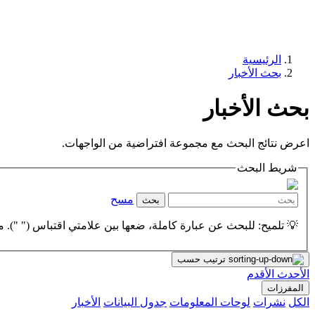
الرئيسية
بحث الأخبار
بحث الأخبار
اعرض نتائج البحث مع مجموعة افتراضية من الواجهات.
شريط البحث
مسح
بحث
💡 تلميح: للبحث عن عبارة كاملة، ضعها بين علامتي اقتباس (" "). مث
ترتيب حسب
الأحدث
الأقدم
المفرزات
الكل
نشرات
لوحات المعلومات
جدول البيانات
الأخبار