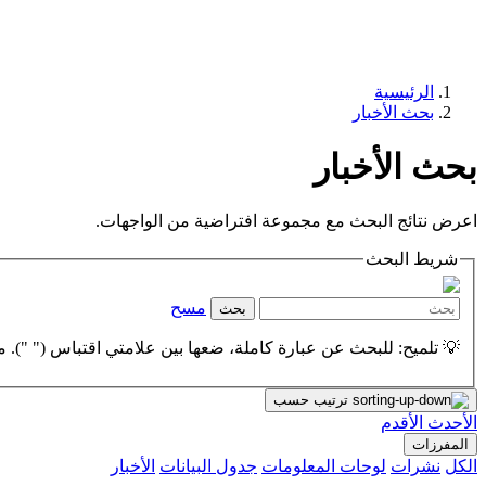
الرئيسية
بحث الأخبار
بحث الأخبار
اعرض نتائج البحث مع مجموعة افتراضية من الواجهات.
شريط البحث
مسح
بحث
💡 تلميح: للبحث عن عبارة كاملة، ضعها بين علامتي اقتباس (" "). مث
ترتيب حسب
الأحدث
الأقدم
المفرزات
الكل
نشرات
لوحات المعلومات
جدول البيانات
الأخبار