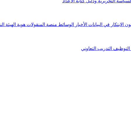
لسياسة التحريرية ودليل كتابة الأعداد
ون الابتكار في البيانات
الأخبار
الوسائط
منصة المنقولات
هوية الهيئة
الن
التوظيف
التدريب التعاوني