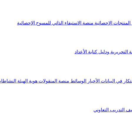
لمنتجات الإحصائية
منصة الاستيفاء الذاتي للمسوح الإحصائية
 التحريرية ودليل كتابة الأعداد
تكار في البيانات
الأخبار
الوسائط
منصة المنقولات
هوية الهيئة
النشاطات
يف
التدريب التعاوني