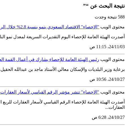
نتيجة البحث عن “”
588 نتيجة وجدت
محتوى الويب
"الإحصاء" الاقتصاد السعودي ينمو بنسبة 2.8% خلال الربع الثالث من 2024
أصدرت الهيئة العامة للإحصاء اليوم التقديرات السريعة لمعدل نمو الناتج المحلي الإجمالي الحقيقي للربع الثالث 2024 عبر موقعها
03‏/11‏/24، 11:15 ص
محتوى الويب
رئيس الهيئة العامة للإحصاء يشارك في أعمال القمة الع
برعاية وزير البلديات والإسكان معالي الأستاذ ماجد بن عبدالله الحقيل
27‏/10‏/24، 10:56 ص
محتوى الويب
"الإحصاء" تنشر مؤشر الرقم القياسي لأسعار العقارات للربع الثالث من ع
العقارات...
27‏/10‏/24، 6:28 ص