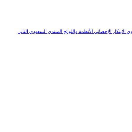
نوي
الابتكار الإحصائي
الأنظمة واللوائح
المنتدى السعودي الثاني