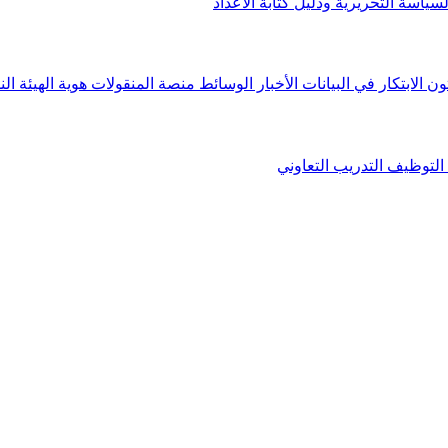
لسياسة التحريرية ودليل كتابة الأعداد
ون الابتكار في البيانات
الأخبار
الوسائط
منصة المنقولات
هوية الهيئة
الن
التوظيف
التدريب التعاوني