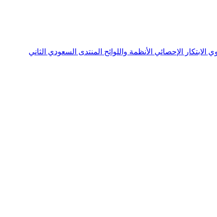
نوي
الابتكار الإحصائي
الأنظمة واللوائح
المنتدى السعودي الثاني