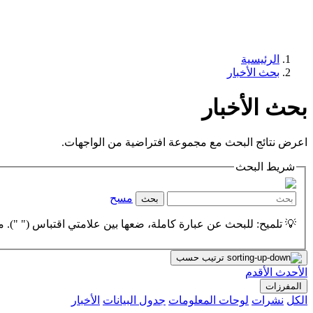
الرئيسية
بحث الأخبار
بحث الأخبار
اعرض نتائج البحث مع مجموعة افتراضية من الواجهات.
شريط البحث
مسح
بحث
💡 تلميح: للبحث عن عبارة كاملة، ضعها بين علامتي اقتباس (" "). مث
ترتيب حسب
الأحدث
الأقدم
المفرزات
الكل
نشرات
لوحات المعلومات
جدول البيانات
الأخبار