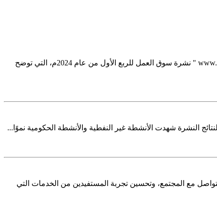
أصدرت الهيئة العامة للإحصاء (GASTAT) اليوم الأحد 24/12/1445ه الموافق 30/6/2024م عبر موقعها الرسمي على شبكة الإنترنت www.stats.gov.sa " نشرة سوق العمل للربع الأول من عام 2024م، التي توضح
قم الموحد الهاتفي لخدماتها ليكون (199009) بديلًا عن الرقم السابق (920020081) وذلك لتسهيل التواصل مع المجتمع، وتحسين تجربة المستفيدين من الخدمات التي