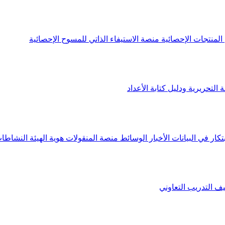
لمنتجات الإحصائية
منصة الاستيفاء الذاتي للمسوح الإحصائية
 التحريرية ودليل كتابة الأعداد
تكار في البيانات
الأخبار
الوسائط
منصة المنقولات
هوية الهيئة
النشاطات
يف
التدريب التعاوني