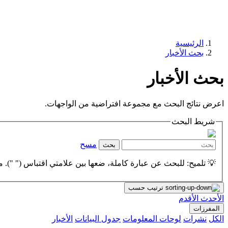
الرئيسية
بحث الأخبار
بحث الأخبار
اعرض نتائج البحث مع مجموعة افتراضية من الواجهات.
شريط البحث
مسح
بحث
💡 تلميح: للبحث عن عبارة كاملة، ضعها بين علامتي اقتباس (" "). مث
ترتيب حسب
الأحدث
الأقدم
المفرزات
الكل
نشرات
لوحات المعلومات
جدول البيانات
الأخبار