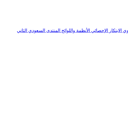
نوي
الابتكار الإحصائي
الأنظمة واللوائح
المنتدى السعودي الثاني