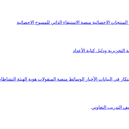
لمنتجات الإحصائية
منصة الاستيفاء الذاتي للمسوح الإحصائية
 التحريرية ودليل كتابة الأعداد
تكار في البيانات
الأخبار
الوسائط
منصة المنقولات
هوية الهيئة
النشاطات
يف
التدريب التعاوني