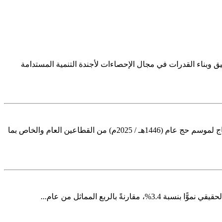
يق وبناء القدرات في مجال الإحصاءات لأجندة التنمية المستدامة
أصدرت الهيئة العامة للإحصاء اليوم نشرة إحصاءات الحج لعام (1446هـ / 2025م). ووفقاً لنتائج النشرة فقد بلغ عدد المشتغلين في خدمة الحجاج لموسم حج عام (1446هـ / 2025م) من القطاعين العام والخاص بما