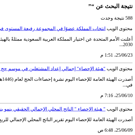
نتيجة البحث عن “”
588 نتيجة وجدت
محتوى الويب
انتخاب المملكة عضوًا في المجموعة رفيعة المستوى في مج
أعلنت الأمم المتحدة عن اختيار المملكة العربية السعودية ممثلةً بال
2030...
23‏/06‏/25، 1:51 م
محتوى الويب
"هيئة الإحصاء" إجمالي إعداد المشتغلين في موسم حج 1446هـ (420,070) مشتغلاً لخدمة (1,673,230) حاجًّا وحاجَّة
في...
10‏/06‏/25، 7:16 م
محتوى الويب
" هيئة الإحصاء " الناتج المحلي الإجمالي الحقيقي ينمو بنسبة 3.4% خلال الربع الأول من ع
أصدرت الهيئة العامة للإحصاء اليوم تقرير الناتج المحلي الإجمالي للربع الأول من عام 2025 ووفقًا لنتائج النشرة حقَّق الناتج المحلي الإجمالي الحقيقي نموًّا بنسبة .4
09‏/06‏/25، 6:48 ص