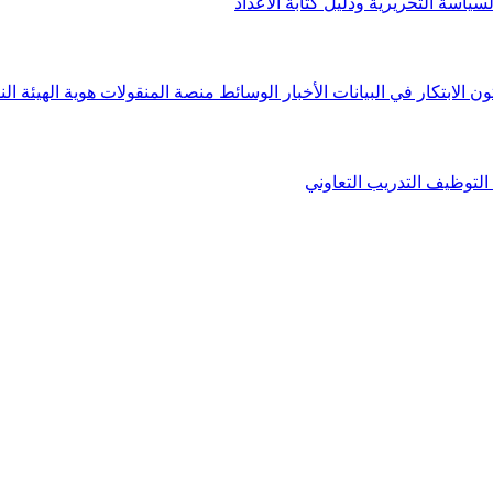
لسياسة التحريرية ودليل كتابة الأعداد
ون الابتكار في البيانات
الأخبار
الوسائط
منصة المنقولات
هوية الهيئة
الن
التوظيف
التدريب التعاوني