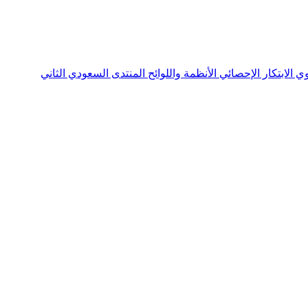
نوي
الابتكار الإحصائي
الأنظمة واللوائح
المنتدى السعودي الثاني