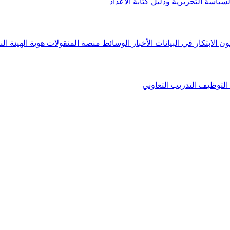
لسياسة التحريرية ودليل كتابة الأعداد
ون الابتكار في البيانات
الأخبار
الوسائط
منصة المنقولات
هوية الهيئة
الن
التوظيف
التدريب التعاوني