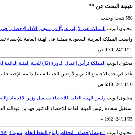
نتيجة البحث عن “”
588 نتيجة وجدت
محتوى الويب
المملكة هي الأولى عربيًّا في مؤشر الأداء الإحصائي في عام 3
واصلت المملكة العربية السعودية ممثلةً في الهيئة العامة للإحصاء تقدمها الكبير في مؤشر تقييم أداء الأجهزة ال
12‏/11‏/24، 9:30 ص
محتوى الويب
المملكة ترأس أعمال الدورة (42) للجنة الفنية الدائمة للإحصاء للدول العربية
عُقد في جدة الاجتماع الثاني والأربعين للجنة الفنية الدائمة للإحصاء الت
10‏/11‏/24، 6:18 ص
محتوى الويب
رئيس الهيئة العامة للإحصاء يستقبل وزير الاقتصاد والص
استقبل سعادة رئيس الهيئة العامة للإحصاء الدكتور فهد بن عبدالله ال
05‏/11‏/24، 1:02 م
محتوى الويب
" هيئة الإحصاء " انخفاض إنتاج النفط الخام بنسبة 9,3% في عام 2023