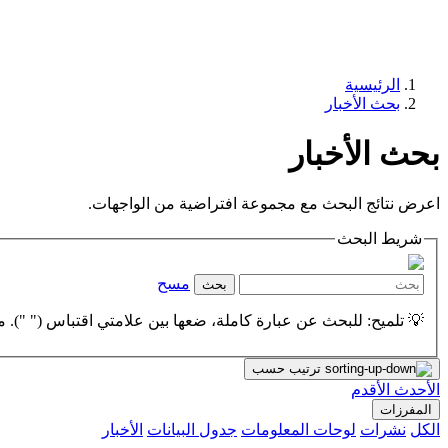
الرئيسية
بحث الأخبار
بحث الأخبار
اعرض نتائج البحث مع مجموعة افتراضية من الواجهات.
شريط البحث
مسح
بحث
💡 تلميح: للبحث عن عبارة كاملة، ضعها بين علامتي اقتباس (" "). مث
ترتيب حسب
الأحدث
الأقدم
المفرزات
الكل
نشرات
لوحات المعلومات
جدول البيانات
الأخبار