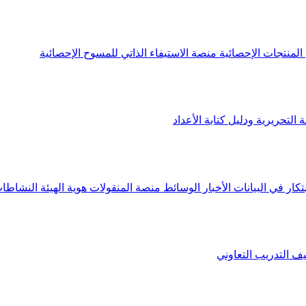
لمنتجات الإحصائية
منصة الاستيفاء الذاتي للمسوح الإحصائية
 التحريرية ودليل كتابة الأعداد
تكار في البيانات
الأخبار
الوسائط
منصة المنقولات
هوية الهيئة
النشاطات
يف
التدريب التعاوني