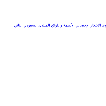
نوي
الابتكار الإحصائي
الأنظمة واللوائح
المنتدى السعودي الثاني