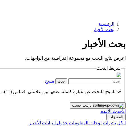
الرئيسية
بحث الأخبار
بحث الأخبار
اعرض نتائج البحث مع مجموعة افتراضية من الواجهات.
شريط البحث
مسح
بحث
💡 تلميح: للبحث عن عبارة كاملة، ضعها بين علامتي اقتباس (" "). مث
ترتيب حسب
الأحدث
الأقدم
المفرزات
الكل
نشرات
لوحات المعلومات
جدول البيانات
الأخبار