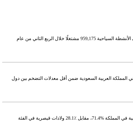
أصدرت الهيئة العامة للإحصاء اليوم نشرة إحصاءات المنشآت السياحية للربع الثاني 2024، ووفقا لنتائج النشرة بلغ إجمالي عدد المشتغلين في الأنشطة السياحية 959,175 مشتغلًا خلال الربع الثاني من عام
ظيره من العام الماضي. ويُعد معدل التضخم في المملكة العربية السعودية ضمن أقل معدلات التضخم بين دول
أصدرت الهيئة العامة للإحصاء نشرة إحصاءات صحة المرأة والرعاية الإنجابية 2024 اليوم، ووفقاً لنتائج النشرة فقد بلغت نسبة الولادات الطبيعية في المملكة %71.4، مقابل ٪28.1 ولادات قيصرية في الفئة