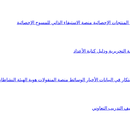
لمنتجات الإحصائية
منصة الاستيفاء الذاتي للمسوح الإحصائية
 التحريرية ودليل كتابة الأعداد
تكار في البيانات
الأخبار
الوسائط
منصة المنقولات
هوية الهيئة
النشاطات
يف
التدريب التعاوني