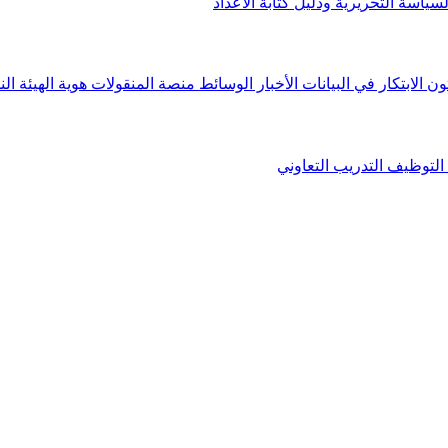
لسياسة التحريرية ودليل كتابة الأعداد
ون الابتكار في البيانات
الأخبار
الوسائط
منصة المنقولات
هوية الهيئة
الن
التوظيف
التدريب التعاوني