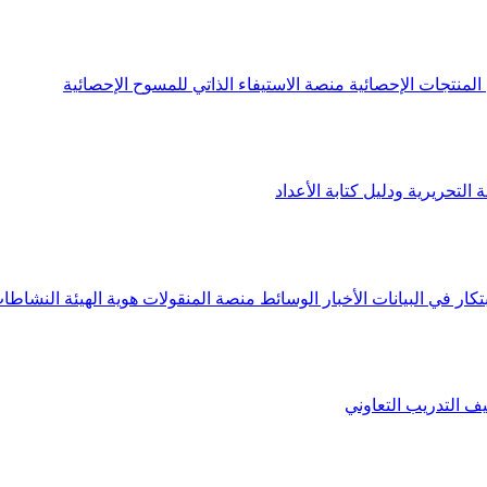
لمنتجات الإحصائية
منصة الاستيفاء الذاتي للمسوح الإحصائية
 التحريرية ودليل كتابة الأعداد
تكار في البيانات
الأخبار
الوسائط
منصة المنقولات
هوية الهيئة
النشاطات
يف
التدريب التعاوني