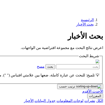
الرئيسية
بحث الأخبار
بحث الأخبار
اعرض نتائج البحث مع مجموعة افتراضية من الواجهات.
شريط البحث
مسح
بحث
💡 تلميح: للبحث عن عبارة كاملة، ضعها بين علامتي اقتباس (" "). مث
ترتيب حسب
الأحدث
الأقدم
المفرزات
الكل
نشرات
لوحات المعلومات
جدول البيانات
الأخبار