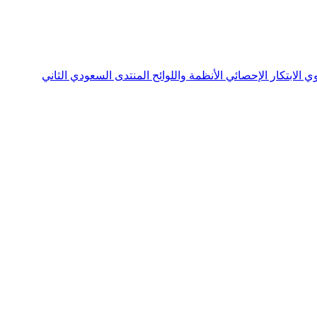
نوي
الابتكار الإحصائي
الأنظمة واللوائح
المنتدى السعودي الثاني