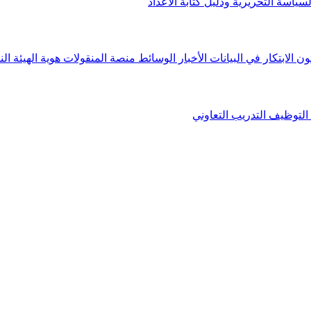
لسياسة التحريرية ودليل كتابة الأعداد
ون الابتكار في البيانات
الأخبار
الوسائط
منصة المنقولات
هوية الهيئة
الن
التوظيف
التدريب التعاوني