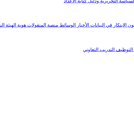
لسياسة التحريرية ودليل كتابة الأعداد
ون الابتكار في البيانات
الأخبار
الوسائط
منصة المنقولات
هوية الهيئة
الن
التوظيف
التدريب التعاوني