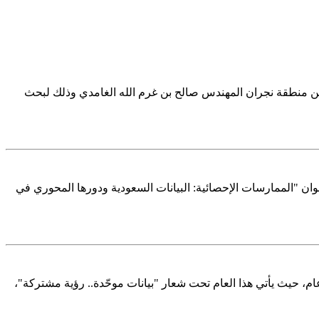
بأمين منطقة نجران المهندس صالح بن غرم الله الغامدي وذلك لبحث
وان "الممارسات الإحصائية: البيانات السعودية ودورها المحوري في
التعاون لدول الخليج العربية في الاحتفاء بيوم الإحصاء الخليجي الذي يوافق 24 ديسمبر من كل عام، حيث يأتي هذا العام تحت شعار "بيانات موحّدة.. رؤية مشتركة"،