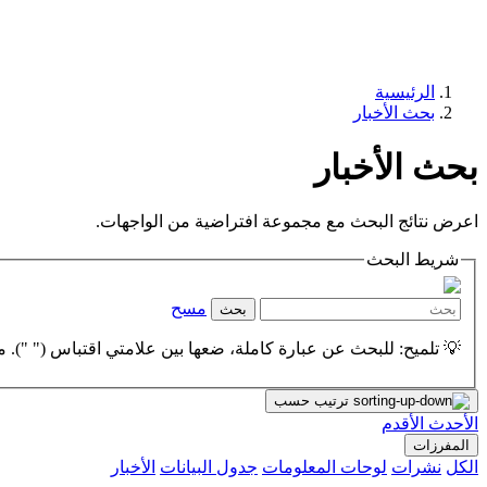
الرئيسية
بحث الأخبار
بحث الأخبار
اعرض نتائج البحث مع مجموعة افتراضية من الواجهات.
شريط البحث
مسح
بحث
💡 تلميح: للبحث عن عبارة كاملة، ضعها بين علامتي اقتباس (" "). مث
ترتيب حسب
الأحدث
الأقدم
المفرزات
الكل
نشرات
لوحات المعلومات
جدول البيانات
الأخبار