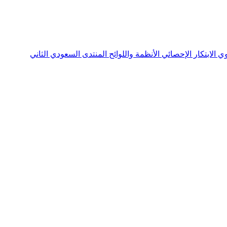
نوي
الابتكار الإحصائي
الأنظمة واللوائح
المنتدى السعودي الثاني