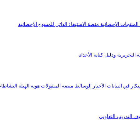
لمنتجات الإحصائية
منصة الاستيفاء الذاتي للمسوح الإحصائية
 التحريرية ودليل كتابة الأعداد
تكار في البيانات
الأخبار
الوسائط
منصة المنقولات
هوية الهيئة
النشاطات
يف
التدريب التعاوني