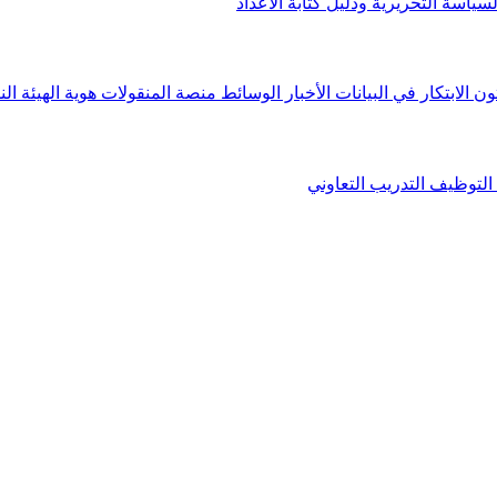
لسياسة التحريرية ودليل كتابة الأعداد
ون الابتكار في البيانات
الأخبار
الوسائط
منصة المنقولات
هوية الهيئة
الن
التوظيف
التدريب التعاوني