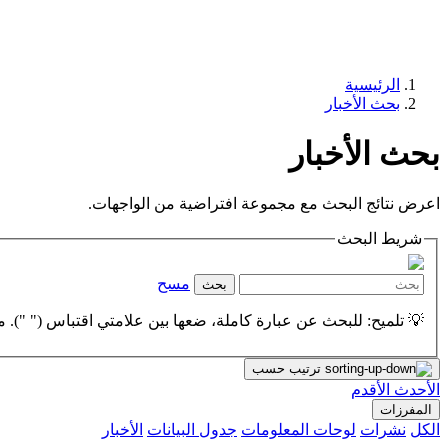
الرئيسية
بحث الأخبار
بحث الأخبار
اعرض نتائج البحث مع مجموعة افتراضية من الواجهات.
شريط البحث
مسح
بحث
💡 تلميح: للبحث عن عبارة كاملة، ضعها بين علامتي اقتباس (" "). مث
ترتيب حسب
الأحدث
الأقدم
المفرزات
الكل
نشرات
لوحات المعلومات
جدول البيانات
الأخبار