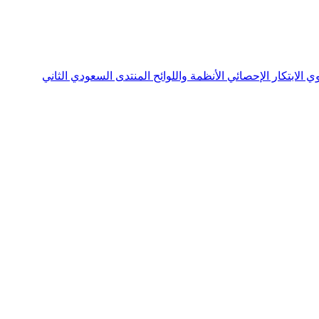
نوي
الابتكار الإحصائي
الأنظمة واللوائح
المنتدى السعودي الثاني