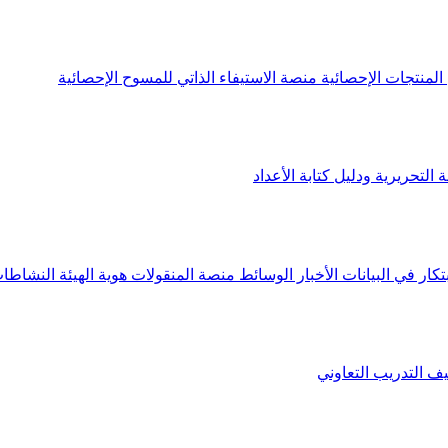
لمنتجات الإحصائية
منصة الاستيفاء الذاتي للمسوح الإحصائية
 التحريرية ودليل كتابة الأعداد
تكار في البيانات
الأخبار
الوسائط
منصة المنقولات
هوية الهيئة
النشاطات
يف
التدريب التعاوني