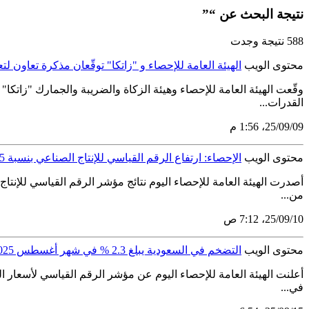
نتيجة البحث عن “”
588 نتيجة وجدت
محتوى الويب
الهيئة العامة للإحصاء و "زاتكا" توقّعان مذكرة تعاون لت
وقّعت الهيئة العامة للإحصاء وهيئة الزكاة والضريبة والجمارك "زاتك
القدرات...
09‏/09‏/25، 1:56 م
محتوى الويب
الإحصاء: ارتفاع الرقم القياسي للإنتاج الصناعي بنسبة 6.5% في يوليو 2025
من...
10‏/09‏/25، 7:12 ص
محتوى الويب
التضخم في السعودية يبلغ 2.3 % في شهر أغسطس 2025 م وفقًا للمنهجية المحدثة
في...