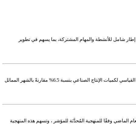
ضع إطار شامل للأنشطة والمهام المشتركة، بما يسهم في تطوير
أصدرت الهيئة العامة للإحصاء اليوم نتائج مؤشر الرقم القياسي للإنتاج الصناعي لشهر يوليو من عام 2025، والتي أظهرت ارتفاع مؤشر الرقم القياسي لكميات الإنتاج الصناعي بنسبة 6.5% مقارنةً بالشهر المماثل
اسي لأسعار المستهلك لشهر أغسطس 2025 م والذي بلغ 2.3 % مقارنةً بنظيره من العام الماضي وفقًا للمنهجية المُحدَّثة للمؤشر ، وتسهم هذه المنهجية