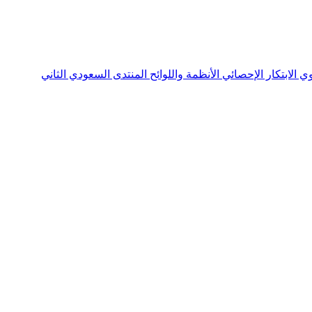
نوي
الابتكار الإحصائي
الأنظمة واللوائح
المنتدى السعودي الثاني