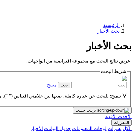
الرئيسية
بحث الأخبار
بحث الأخبار
اعرض نتائج البحث مع مجموعة افتراضية من الواجهات.
شريط البحث
مسح
بحث
💡 تلميح: للبحث عن عبارة كاملة، ضعها بين علامتي اقتباس (" "). مث
ترتيب حسب
الأحدث
الأقدم
المفرزات
الكل
نشرات
لوحات المعلومات
جدول البيانات
الأخبار