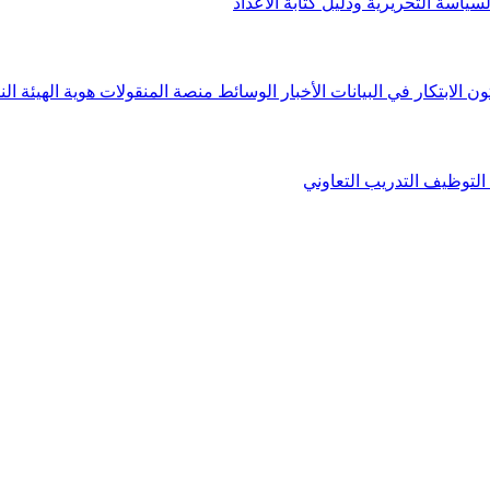
لسياسة التحريرية ودليل كتابة الأعداد
ون الابتكار في البيانات
الأخبار
الوسائط
منصة المنقولات
هوية الهيئة
الن
التوظيف
التدريب التعاوني