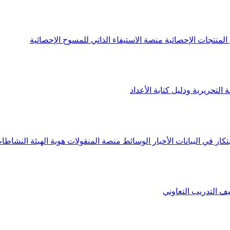
لمنتجات الإحصائية
منصة الاستيفاء الذاتي للمسوح الإحصائية
 التحريرية ودليل كتابة الأعداد
تكار في البيانات
الأخبار
الوسائط
منصة المنقولات
هوية الهيئة
النشاطات
يف
التدريب التعاوني