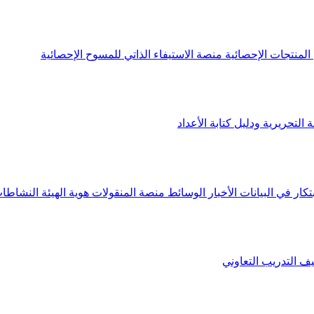
لمنتجات الإحصائية
منصة الاستيفاء الذاتي للمسوح الإحصائية
 التحريرية ودليل كتابة الأعداد
تكار في البيانات
الأخبار
الوسائط
منصة المنقولات
هوية الهيئة
النشاطات
يف
التدريب التعاوني