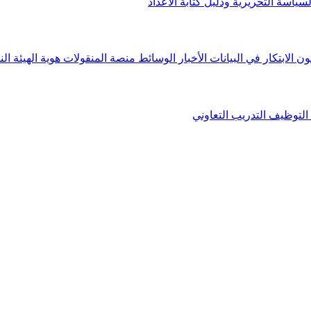
لسياسة التحريرية ودليل كتابة الأعداد
ون الابتكار في البيانات
الأخبار
الوسائط
منصة المنقولات
هوية الهيئة
الن
التوظيف
التدريب التعاوني