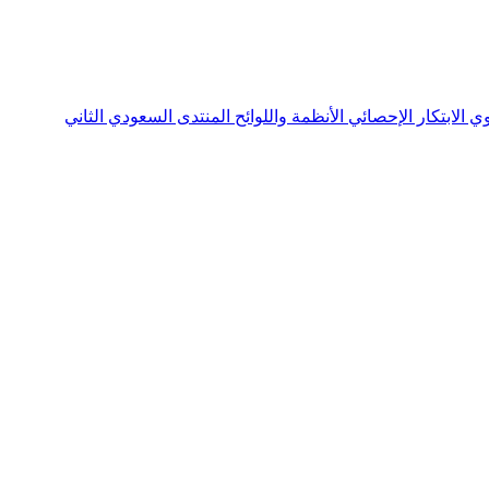
نوي
الابتكار الإحصائي
الأنظمة واللوائح
المنتدى السعودي الثاني