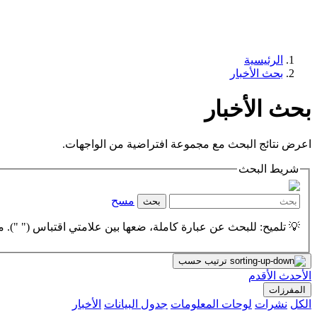
الرئيسية
بحث الأخبار
بحث الأخبار
اعرض نتائج البحث مع مجموعة افتراضية من الواجهات.
شريط البحث
مسح
بحث
💡 تلميح: للبحث عن عبارة كاملة، ضعها بين علامتي اقتباس (" "). مث
ترتيب حسب
الأحدث
الأقدم
المفرزات
الكل
نشرات
لوحات المعلومات
جدول البيانات
الأخبار