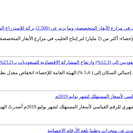
 للسعوديات بـ (23.2%)
ي لأسعار المستهلك لشهر يوليو 2019م
ث عن منجزات وطننا بلغة الأرقام الإحصائية