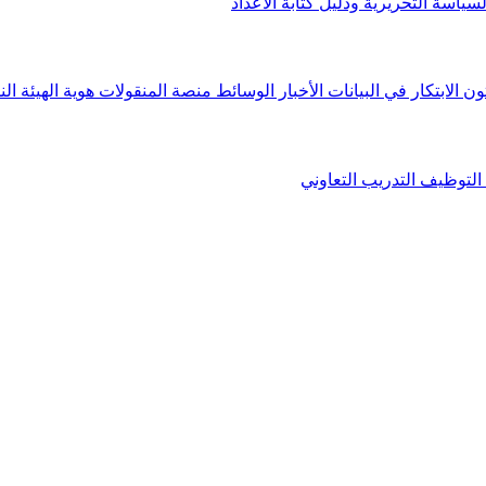
لسياسة التحريرية ودليل كتابة الأعداد
ون الابتكار في البيانات
الأخبار
الوسائط
منصة المنقولات
هوية الهيئة
الن
التوظيف
التدريب التعاوني