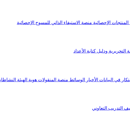
لمنتجات الإحصائية
منصة الاستيفاء الذاتي للمسوح الإحصائية
 التحريرية ودليل كتابة الأعداد
تكار في البيانات
الأخبار
الوسائط
منصة المنقولات
هوية الهيئة
النشاطات
يف
التدريب التعاوني