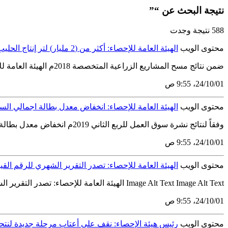
نتيجة البحث عن “”
588 نتيجة وجدت
محتوى الويب
الهيئة العامة للإحصاء: أكثر من (2 مليار) لتر إنتاج الحليب في مزارع الأبقار المتخصصة، وما يزيد عن (2،500) بركة للاستزراع السمكي في المملكة العربية السعودية
ضمن نتائج مسح المشاريع الزراعية المتخصصة 2018م الهيئة العامة للإحصاء: أكثر من (2 مليار) لتر إنتاج الحليب في مزارع الأبقار المتخصصة، وما يزيد عن (2،500) بركة للاستزراع السمكي في المملكة العربية...
01‏/10‏/24، 9:55 ص
محتوى الويب
الهيئة العامة للإحصاء: انخفاض معدل بطالة اجمالي السعوديين إلى (12.3%) وارتفاع المشاركة الاقتصادية
وفقاً لنتائج نشرة سوق العمل للربع الثاني 2019م انخفاض معدل بطالة إجمالي السكان إلى ( 5،6 %) الهيئة العامة للإحصاء: انخفاض معدل بطالة اجمالي السعوديين إلى (12.3%) وارتفاع المشاركة الاقتصادية...
01‏/10‏/24، 9:55 ص
محتوى الويب
الهيئة العامة للإحصاء: تصدر التقرير الشهري للرقم القياس
Image Alt Text Image Alt Text الهيئة العامة للإحصاء: تصدر التقرير الشهري للرقم القياسي لأسعار المستهلك لشهر يوليو 2019م أصدرتْ الهيئة العامة للإحصاء (GaStat) يوم الثلاثاء 26 ذي الحجة 1440هـ...
01‏/10‏/24، 9:55 ص
محتوى الويب
رئيس هيئة الإحصاء: نقف على أعتاب مرحلة جديدة لنتحد