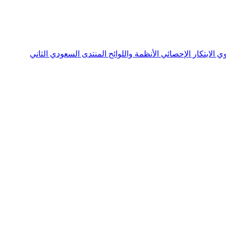
نوي
الابتكار الإحصائي
الأنظمة واللوائح
المنتدى السعودي الثاني