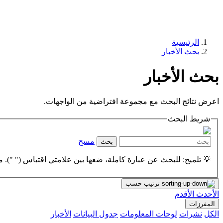
الرئيسية
بحث الأخبار
بحث الأخبار
اعرض نتائج البحث مع مجموعة افتراضية من الواجهات.
شريط البحث
مسح
بحث
💡 تلميح: للبحث عن عبارة كاملة، ضعها بين علامتي اقتباس (" "). مث
ترتيب حسب
الأحدث
الأقدم
المفرزات
الكل
نشرات
لوحات المعلومات
جدول البيانات
الأخبار