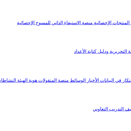
لمنتجات الإحصائية
منصة الاستيفاء الذاتي للمسوح الإحصائية
 التحريرية ودليل كتابة الأعداد
تكار في البيانات
الأخبار
الوسائط
منصة المنقولات
هوية الهيئة
النشاطات
يف
التدريب التعاوني