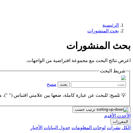
الرئيسية
بحث المنشورات
بحث المنشورات
اعرض نتائج البحث مع مجموعة افتراضية من الواجهات.
شريط البحث
مسح
بحث
💡 تلميح: للبحث عن عبارة كاملة، ضعها بين علامتي اقتباس (" "). مث
ترتيب حسب
الأحدث
الأقدم
المفرزات
الكل
نشرات
لوحات المعلومات
جدول البيانات
الأخبار