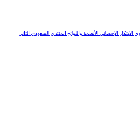
نوي
الابتكار الإحصائي
الأنظمة واللوائح
المنتدى السعودي الثاني