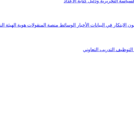
لسياسة التحريرية ودليل كتابة الأعداد
ون الابتكار في البيانات
الأخبار
الوسائط
منصة المنقولات
هوية الهيئة
الن
التوظيف
التدريب التعاوني