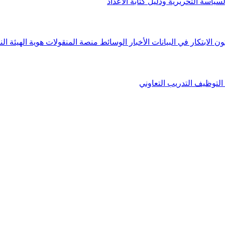
لسياسة التحريرية ودليل كتابة الأعداد
ون الابتكار في البيانات
الأخبار
الوسائط
منصة المنقولات
هوية الهيئة
الن
التوظيف
التدريب التعاوني