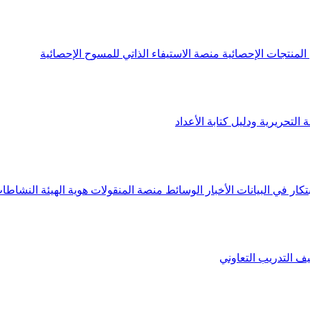
لمنتجات الإحصائية
منصة الاستيفاء الذاتي للمسوح الإحصائية
 التحريرية ودليل كتابة الأعداد
تكار في البيانات
الأخبار
الوسائط
منصة المنقولات
هوية الهيئة
النشاطات
يف
التدريب التعاوني