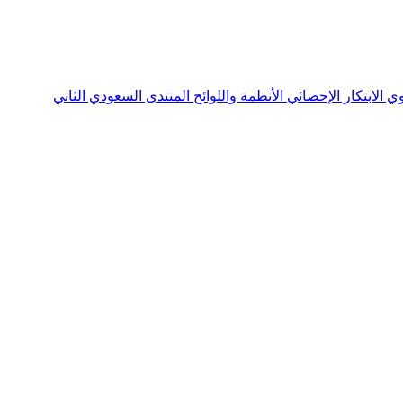
نوي
الابتكار الإحصائي
الأنظمة واللوائح
المنتدى السعودي الثاني