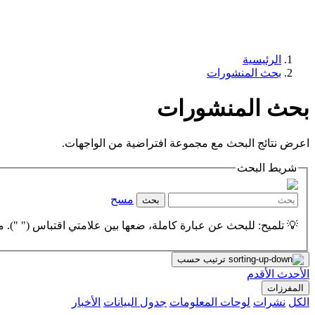
الرئيسية
بحث المنشورات
بحث المنشورات
اعرض نتائج البحث مع مجموعة افتراضية من الواجهات.
شريط البحث
مسح
بحث
💡 تلميح: للبحث عن عبارة كاملة، ضعها بين علامتي اقتباس (" "). مث
ترتيب حسب
الأحدث
الأقدم
المفرزات
الكل
نشرات
لوحات المعلومات
جدول البيانات
الأخبار