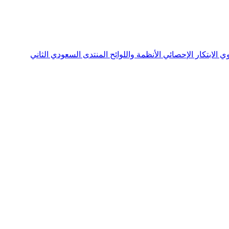
نوي
الابتكار الإحصائي
الأنظمة واللوائح
المنتدى السعودي الثاني