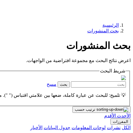
الرئيسية
بحث المنشورات
بحث المنشورات
اعرض نتائج البحث مع مجموعة افتراضية من الواجهات.
شريط البحث
مسح
بحث
💡 تلميح: للبحث عن عبارة كاملة، ضعها بين علامتي اقتباس (" "). مث
ترتيب حسب
الأحدث
الأقدم
المفرزات
الكل
نشرات
لوحات المعلومات
جدول البيانات
الأخبار