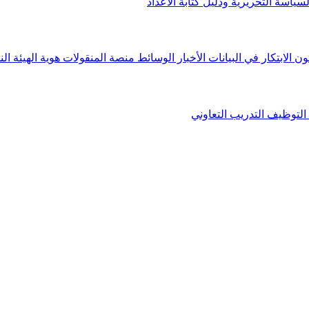
لسياسة التحريرية ودليل كتابة الأعداد
ون الابتكار في البيانات
الأخبار
الوسائط
منصة المنقولات
هوية الهيئة
الن
التوظيف
التدريب التعاوني