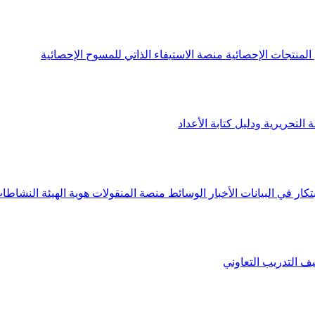
لمنتجات الإحصائية
منصة الاستيفاء الذاتي للمسوح الإحصائية
 التحريرية ودليل كتابة الأعداد
تكار في البيانات
الأخبار
الوسائط
منصة المنقولات
هوية الهيئة
النشاطات
يف
التدريب التعاوني