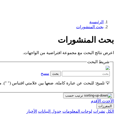
الرئيسية
بحث المنشورات
بحث المنشورات
اعرض نتائج البحث مع مجموعة افتراضية من الواجهات.
شريط البحث
مسح
بحث
💡 تلميح: للبحث عن عبارة كاملة، ضعها بين علامتي اقتباس (" "). مث
ترتيب حسب
الأحدث
الأقدم
المفرزات
الكل
نشرات
لوحات المعلومات
جدول البيانات
الأخبار