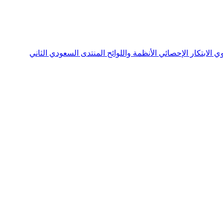
نوي
الابتكار الإحصائي
الأنظمة واللوائح
المنتدى السعودي الثاني