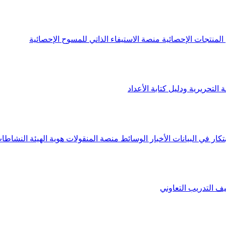
لمنتجات الإحصائية
منصة الاستيفاء الذاتي للمسوح الإحصائية
 التحريرية ودليل كتابة الأعداد
تكار في البيانات
الأخبار
الوسائط
منصة المنقولات
هوية الهيئة
النشاطات
يف
التدريب التعاوني