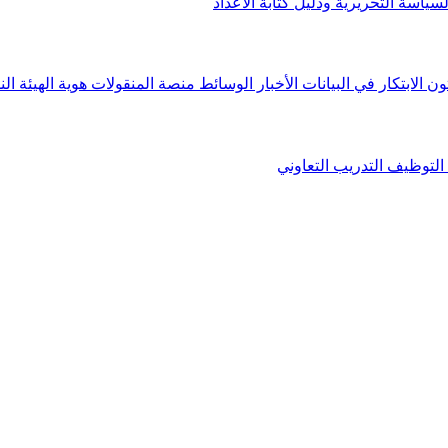
لسياسة التحريرية ودليل كتابة الأعداد
ون الابتكار في البيانات
الأخبار
الوسائط
منصة المنقولات
هوية الهيئة
الن
التوظيف
التدريب التعاوني