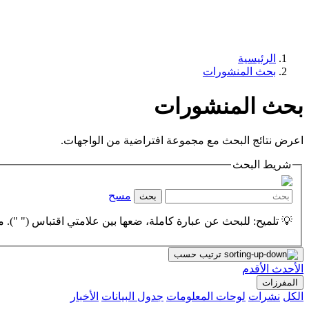
الرئيسية
بحث المنشورات
بحث المنشورات
اعرض نتائج البحث مع مجموعة افتراضية من الواجهات.
شريط البحث
مسح
بحث
💡 تلميح: للبحث عن عبارة كاملة، ضعها بين علامتي اقتباس (" "). مث
ترتيب حسب
الأحدث
الأقدم
المفرزات
الكل
نشرات
لوحات المعلومات
جدول البيانات
الأخبار