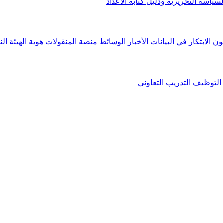
لسياسة التحريرية ودليل كتابة الأعداد
ون الابتكار في البيانات
الأخبار
الوسائط
منصة المنقولات
هوية الهيئة
الن
التوظيف
التدريب التعاوني