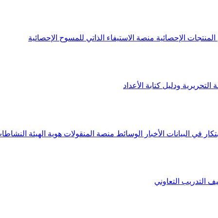
لمنتجات الإحصائية
منصة الاستيفاء الذاتي للمسوح الإحصائية
 التحريرية ودليل كتابة الأعداد
تكار في البيانات
الأخبار
الوسائط
منصة المنقولات
هوية الهيئة
النشاطات
يف
التدريب التعاوني