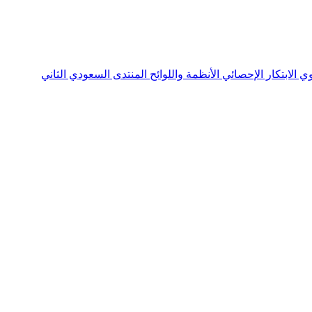
نوي
الابتكار الإحصائي
الأنظمة واللوائح
المنتدى السعودي الثاني