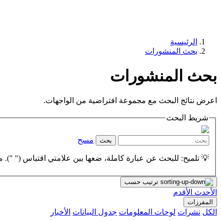
الرئيسية
بحث المنشورات
بحث المنشورات
اعرض نتائج البحث مع مجموعة افتراضية من الواجهات.
شريط البحث
مسح
بحث
💡 تلميح: للبحث عن عبارة كاملة، ضعها بين علامتي اقتباس (" "). مث
ترتيب حسب
الأحدث
الأقدم
المفرزات
الكل
نشرات
لوحات المعلومات
جدول البيانات
الأخبار