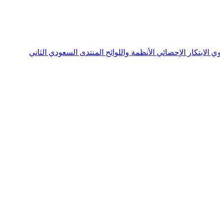
نوي
الابتكار الإحصائي
الأنظمة واللوائح
المنتدى السعودي الثاني