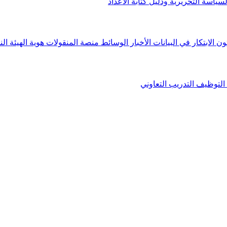
لسياسة التحريرية ودليل كتابة الأعداد
ون الابتكار في البيانات
الأخبار
الوسائط
منصة المنقولات
هوية الهيئة
الن
التوظيف
التدريب التعاوني