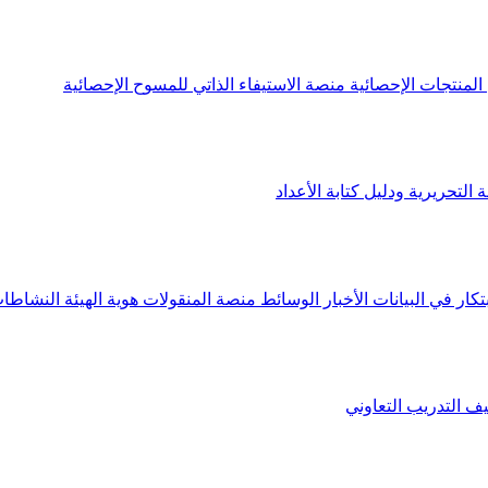
لمنتجات الإحصائية
منصة الاستيفاء الذاتي للمسوح الإحصائية
 التحريرية ودليل كتابة الأعداد
تكار في البيانات
الأخبار
الوسائط
منصة المنقولات
هوية الهيئة
النشاطات
يف
التدريب التعاوني