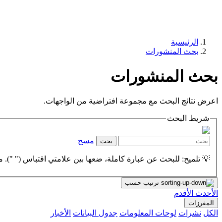
الرئيسية
بحث المنشورات
بحث المنشورات
اعرض نتائج البحث مع مجموعة افتراضية من الواجهات.
شريط البحث
مسح
بحث
💡 تلميح: للبحث عن عبارة كاملة، ضعها بين علامتي اقتباس (" "). مث
ترتيب حسب
الأحدث
الأقدم
المفرزات
الكل
نشرات
لوحات المعلومات
جدول البيانات
الأخبار