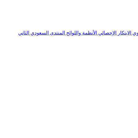
نوي
الابتكار الإحصائي
الأنظمة واللوائح
المنتدى السعودي الثاني