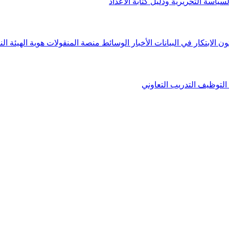
لسياسة التحريرية ودليل كتابة الأعداد
ون الابتكار في البيانات
الأخبار
الوسائط
منصة المنقولات
هوية الهيئة
الن
التوظيف
التدريب التعاوني