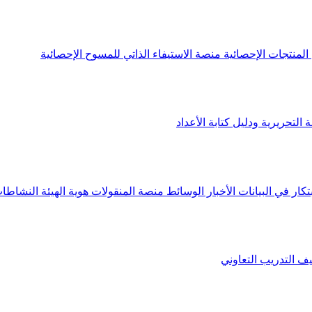
لمنتجات الإحصائية
منصة الاستيفاء الذاتي للمسوح الإحصائية
 التحريرية ودليل كتابة الأعداد
تكار في البيانات
الأخبار
الوسائط
منصة المنقولات
هوية الهيئة
النشاطات
يف
التدريب التعاوني