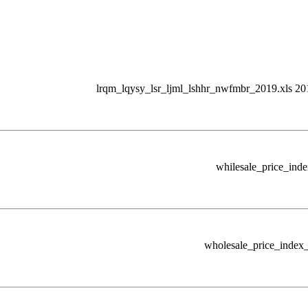
lrqm_lqysy_lsr_ljml_lshhr_nwfmbr_2019.xls 20
whilesale_price_ind