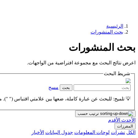
الرئيسية
بحث المنشورات
بحث المنشورات
اعرض نتائج البحث مع مجموعة افتراضية من الواجهات.
شريط البحث
مسح
بحث
💡 تلميح: للبحث عن عبارة كاملة، ضعها بين علامتي اقتباس (" "). مث
ترتيب حسب
الأحدث
الأقدم
المفرزات
الكل
نشرات
لوحات المعلومات
جدول البيانات
الأخبار