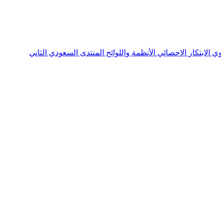
نوي
الابتكار الإحصائي
الأنظمة واللوائح
المنتدى السعودي الثاني