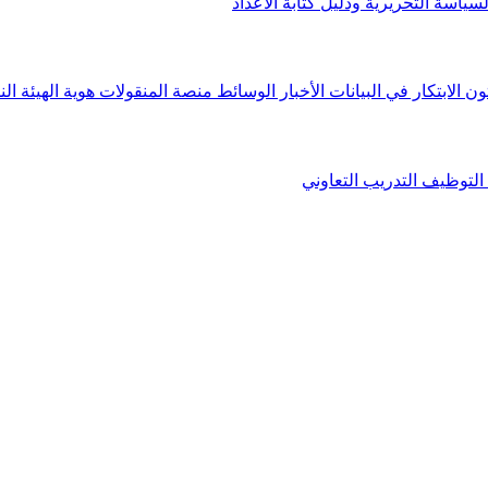
لسياسة التحريرية ودليل كتابة الأعداد
ون الابتكار في البيانات
الأخبار
الوسائط
منصة المنقولات
هوية الهيئة
الن
التوظيف
التدريب التعاوني