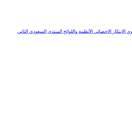
نوي
الابتكار الإحصائي
الأنظمة واللوائح
المنتدى السعودي الثاني