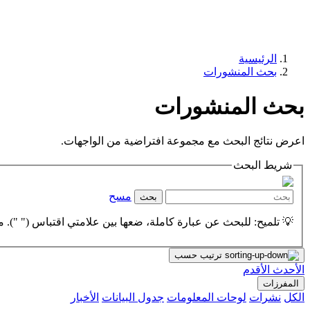
الرئيسية
بحث المنشورات
بحث المنشورات
اعرض نتائج البحث مع مجموعة افتراضية من الواجهات.
شريط البحث
مسح
بحث
💡 تلميح: للبحث عن عبارة كاملة، ضعها بين علامتي اقتباس (" "). مث
ترتيب حسب
الأحدث
الأقدم
المفرزات
الكل
نشرات
لوحات المعلومات
جدول البيانات
الأخبار