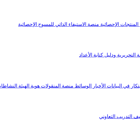
لمنتجات الإحصائية
منصة الاستيفاء الذاتي للمسوح الإحصائية
 التحريرية ودليل كتابة الأعداد
تكار في البيانات
الأخبار
الوسائط
منصة المنقولات
هوية الهيئة
النشاطات
يف
التدريب التعاوني