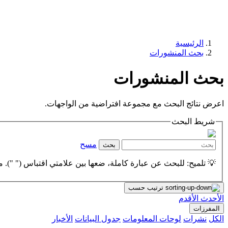
الرئيسية
بحث المنشورات
بحث المنشورات
اعرض نتائج البحث مع مجموعة افتراضية من الواجهات.
شريط البحث
مسح
بحث
💡 تلميح: للبحث عن عبارة كاملة، ضعها بين علامتي اقتباس (" "). مث
ترتيب حسب
الأحدث
الأقدم
المفرزات
الكل
نشرات
لوحات المعلومات
جدول البيانات
الأخبار