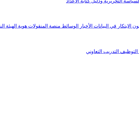
لسياسة التحريرية ودليل كتابة الأعداد
ون الابتكار في البيانات
الأخبار
الوسائط
منصة المنقولات
هوية الهيئة
الن
التوظيف
التدريب التعاوني