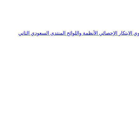
نوي
الابتكار الإحصائي
الأنظمة واللوائح
المنتدى السعودي الثاني