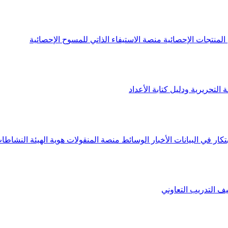
لمنتجات الإحصائية
منصة الاستيفاء الذاتي للمسوح الإحصائية
 التحريرية ودليل كتابة الأعداد
تكار في البيانات
الأخبار
الوسائط
منصة المنقولات
هوية الهيئة
النشاطات
يف
التدريب التعاوني