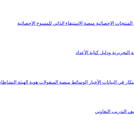
لمنتجات الإحصائية
منصة الاستيفاء الذاتي للمسوح الإحصائية
 التحريرية ودليل كتابة الأعداد
تكار في البيانات
الأخبار
الوسائط
منصة المنقولات
هوية الهيئة
النشاطات
يف
التدريب التعاوني