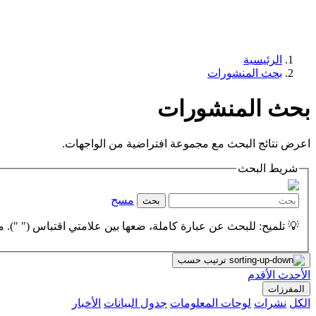
الرئيسية
بحث المنشورات
بحث المنشورات
اعرض نتائج البحث مع مجموعة افتراضية من الواجهات.
شريط البحث
مسح
بحث
💡 تلميح: للبحث عن عبارة كاملة، ضعها بين علامتي اقتباس (" "). مث
ترتيب حسب
الأحدث
الأقدم
المفرزات
الكل
نشرات
لوحات المعلومات
جدول البيانات
الأخبار