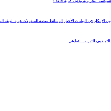
لسياسة التحريرية ودليل كتابة الأعداد
ون الابتكار في البيانات
الأخبار
الوسائط
منصة المنقولات
هوية الهيئة
الن
التوظيف
التدريب التعاوني