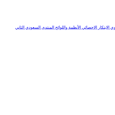
نوي
الابتكار الإحصائي
الأنظمة واللوائح
المنتدى السعودي الثاني