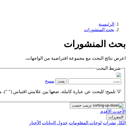
الرئيسية
بحث المنشورات
بحث المنشورات
اعرض نتائج البحث مع مجموعة افتراضية من الواجهات.
شريط البحث
مسح
بحث
💡 تلميح: للبحث عن عبارة كاملة، ضعها بين علامتي اقتباس (" "). مث
ترتيب حسب
الأحدث
الأقدم
المفرزات
الكل
نشرات
لوحات المعلومات
جدول البيانات
الأخبار