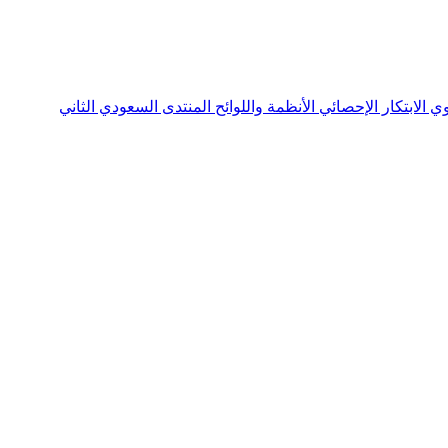
نوي
الابتكار الإحصائي
الأنظمة واللوائح
المنتدى السعودي الثاني