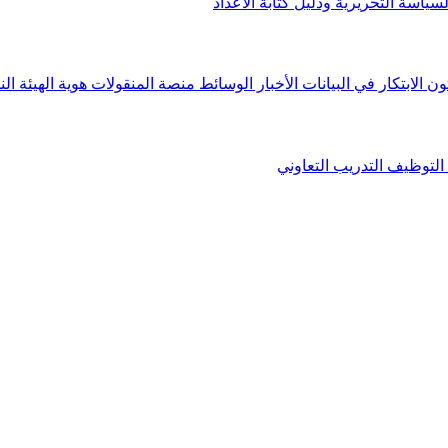
لسياسة التحريرية ودليل كتابة الأعداد
ون الابتكار في البيانات
الأخبار
الوسائط
منصة المنقولات
هوية الهيئة
الن
التوظيف
التدريب التعاوني