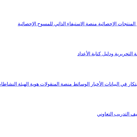
لمنتجات الإحصائية
منصة الاستيفاء الذاتي للمسوح الإحصائية
 التحريرية ودليل كتابة الأعداد
تكار في البيانات
الأخبار
الوسائط
منصة المنقولات
هوية الهيئة
النشاطات
يف
التدريب التعاوني