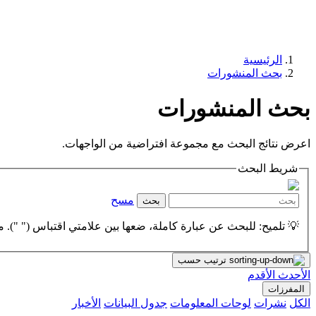
الرئيسية
بحث المنشورات
بحث المنشورات
اعرض نتائج البحث مع مجموعة افتراضية من الواجهات.
شريط البحث
مسح
بحث
💡 تلميح: للبحث عن عبارة كاملة، ضعها بين علامتي اقتباس (" "). مث
ترتيب حسب
الأحدث
الأقدم
المفرزات
الكل
نشرات
لوحات المعلومات
جدول البيانات
الأخبار