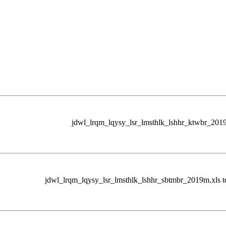
jdwl_lrqm_lqysy_lsr_lmsthlk_lshhr_ktwbr_2019
jdwl_lrqm_lqysy_lsr_lmsthlk_lshhr_sbtmbr_2019m.xls t