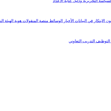
لسياسة التحريرية ودليل كتابة الأعداد
ون الابتكار في البيانات
الأخبار
الوسائط
منصة المنقولات
هوية الهيئة
الن
التوظيف
التدريب التعاوني