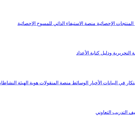
لمنتجات الإحصائية
منصة الاستيفاء الذاتي للمسوح الإحصائية
 التحريرية ودليل كتابة الأعداد
تكار في البيانات
الأخبار
الوسائط
منصة المنقولات
هوية الهيئة
النشاطات
يف
التدريب التعاوني