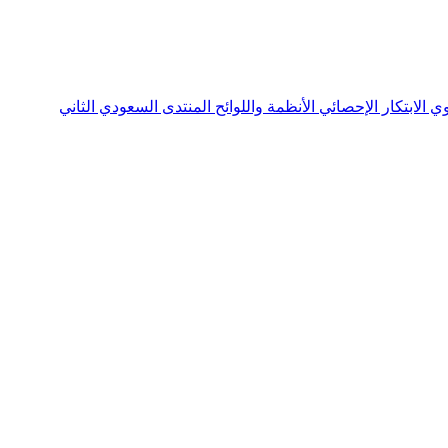
نوي
الابتكار الإحصائي
الأنظمة واللوائح
المنتدى السعودي الثاني