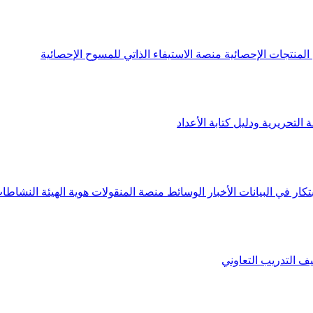
لمنتجات الإحصائية
منصة الاستيفاء الذاتي للمسوح الإحصائية
 التحريرية ودليل كتابة الأعداد
تكار في البيانات
الأخبار
الوسائط
منصة المنقولات
هوية الهيئة
النشاطات
يف
التدريب التعاوني