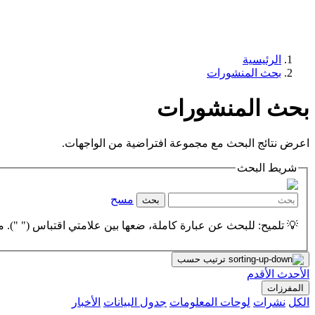
الرئيسية
بحث المنشورات
بحث المنشورات
اعرض نتائج البحث مع مجموعة افتراضية من الواجهات.
شريط البحث
مسح
بحث
💡 تلميح: للبحث عن عبارة كاملة، ضعها بين علامتي اقتباس (" "). مث
ترتيب حسب
الأحدث
الأقدم
المفرزات
الكل
نشرات
لوحات المعلومات
جدول البيانات
الأخبار