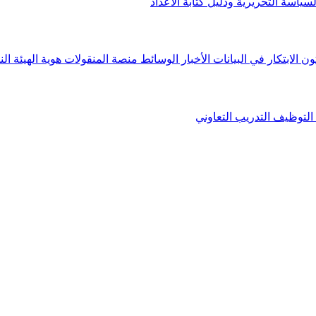
لسياسة التحريرية ودليل كتابة الأعداد
ون الابتكار في البيانات
الأخبار
الوسائط
منصة المنقولات
هوية الهيئة
الن
التوظيف
التدريب التعاوني