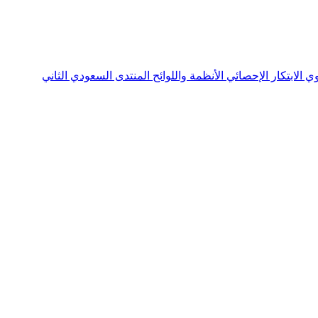
نوي
الابتكار الإحصائي
الأنظمة واللوائح
المنتدى السعودي الثاني