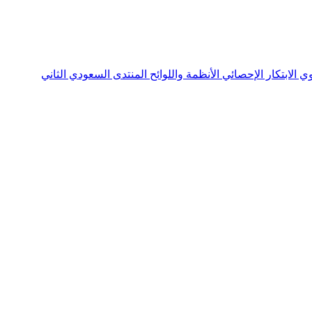
نوي
الابتكار الإحصائي
الأنظمة واللوائح
المنتدى السعودي الثاني