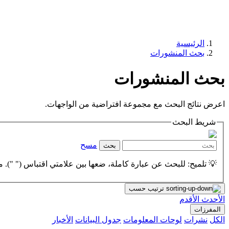
الرئيسية
بحث المنشورات
بحث المنشورات
اعرض نتائج البحث مع مجموعة افتراضية من الواجهات.
شريط البحث
مسح
بحث
💡 تلميح: للبحث عن عبارة كاملة، ضعها بين علامتي اقتباس (" "). مث
ترتيب حسب
الأحدث
الأقدم
المفرزات
الكل
نشرات
لوحات المعلومات
جدول البيانات
الأخبار