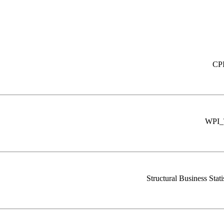
CPI
WPI_T
Structural Business Stat