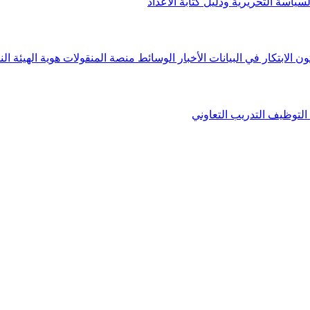
لسياسة التحريرية ودليل كتابة الأعداد
ون الابتكار في البيانات
الأخبار
الوسائط
منصة المنقولات
هوية الهيئة
الن
التوظيف
التدريب التعاوني