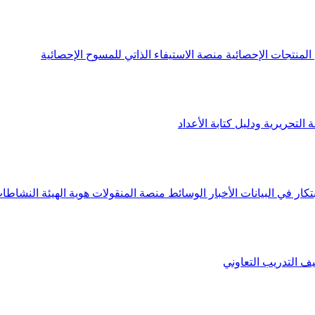
لمنتجات الإحصائية
منصة الاستيفاء الذاتي للمسوح الإحصائية
 التحريرية ودليل كتابة الأعداد
تكار في البيانات
الأخبار
الوسائط
منصة المنقولات
هوية الهيئة
النشاطات
يف
التدريب التعاوني