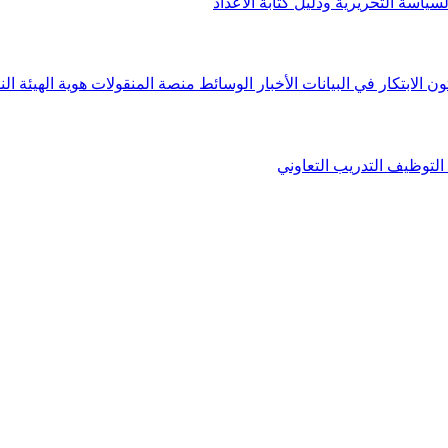
لسياسة التحريرية ودليل كتابة الأعداد
ون الابتكار في البيانات
الأخبار
الوسائط
منصة المنقولات
هوية الهيئة
الن
التوظيف
التدريب التعاوني