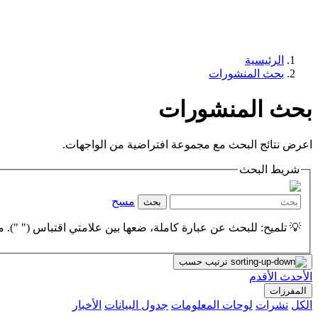
الرئيسية
بحث المنشورات
بحث المنشورات
اعرض نتائج البحث مع مجموعة افتراضية من الواجهات.
شريط البحث
مسح
بحث
💡 تلميح: للبحث عن عبارة كاملة، ضعها بين علامتي اقتباس (" "). مث
ترتيب حسب
الأحدث
الأقدم
المفرزات
الكل
نشرات
لوحات المعلومات
جدول البيانات
الأخبار