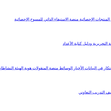
لمنتجات الإحصائية
منصة الاستيفاء الذاتي للمسوح الإحصائية
 التحريرية ودليل كتابة الأعداد
تكار في البيانات
الأخبار
الوسائط
منصة المنقولات
هوية الهيئة
النشاطات
يف
التدريب التعاوني