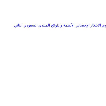
نوي
الابتكار الإحصائي
الأنظمة واللوائح
المنتدى السعودي الثاني