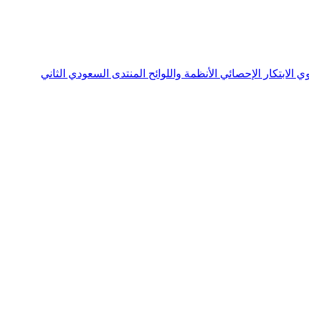
نوي
الابتكار الإحصائي
الأنظمة واللوائح
المنتدى السعودي الثاني