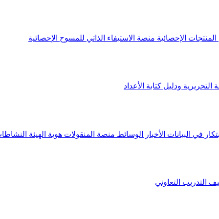
لمنتجات الإحصائية
منصة الاستيفاء الذاتي للمسوح الإحصائية
 التحريرية ودليل كتابة الأعداد
تكار في البيانات
الأخبار
الوسائط
منصة المنقولات
هوية الهيئة
النشاطات
يف
التدريب التعاوني