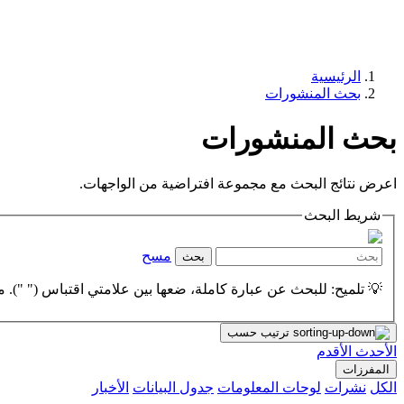
الرئيسية
بحث المنشورات
بحث المنشورات
اعرض نتائج البحث مع مجموعة افتراضية من الواجهات.
شريط البحث
مسح
بحث
💡 تلميح: للبحث عن عبارة كاملة، ضعها بين علامتي اقتباس (" "). مث
ترتيب حسب
الأحدث
الأقدم
المفرزات
الكل
نشرات
لوحات المعلومات
جدول البيانات
الأخبار