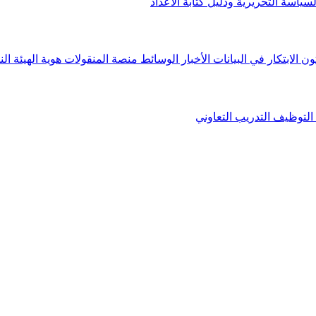
لسياسة التحريرية ودليل كتابة الأعداد
ون الابتكار في البيانات
الأخبار
الوسائط
منصة المنقولات
هوية الهيئة
الن
التوظيف
التدريب التعاوني