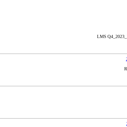
LMS Q4_2023_P
R